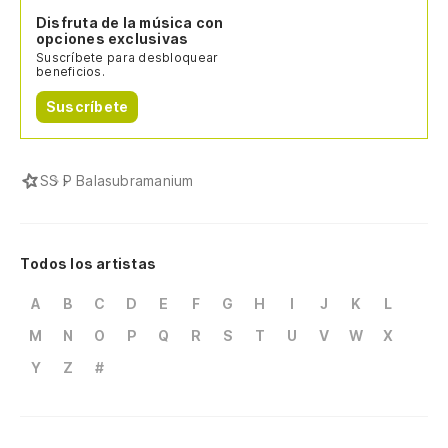
Disfruta de la música con
opciones exclusivas
Suscríbete para desbloquear
beneficios.
Suscríbete
S
S P Balasubramanium
Todos los artistas
A
B
C
D
E
F
G
H
I
J
K
L
M
N
O
P
Q
R
S
T
U
V
W
X
Y
Z
#