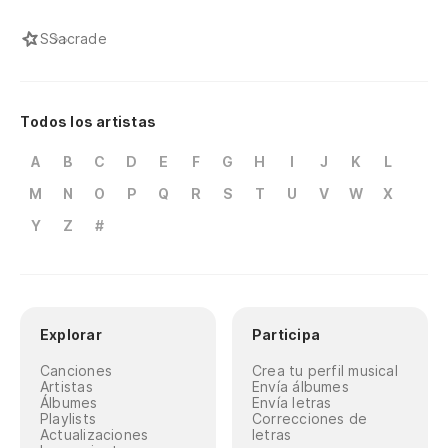
S
Sacrade
Todos los artistas
A
B
C
D
E
F
G
H
I
J
K
L
M
N
O
P
Q
R
S
T
U
V
W
X
Y
Z
#
Explorar
Participa
Canciones
Crea tu perfil musical
Artistas
Envía álbumes
Álbumes
Envía letras
Playlists
Correcciones de
Actualizaciones
letras