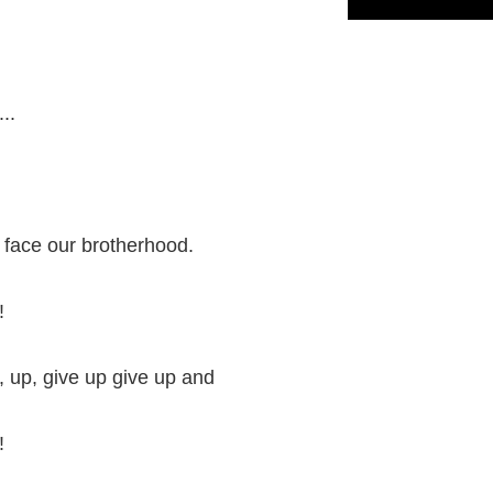
..
 face our brotherhood.
!
p, up, give up give up and
!