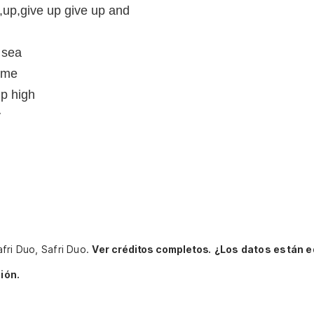
up,up,give up give up and
 sea
w me
p high
y
fri Duo, Safri Duo.
Ver créditos completos.
¿Los datos están 
ión.