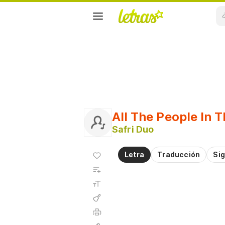
All The People In 
Safri Duo
Agregar
Letra
Traducción
Sig
a
Agregar
favoritos
a
Tamaño
playlist
de la
fuente
Acordes
Imprimir