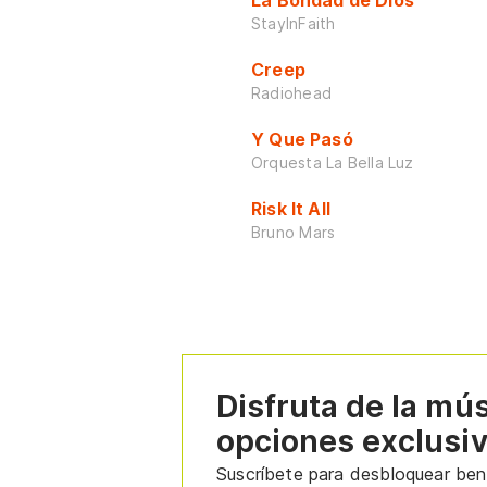
La Bondad de Dios
StayInFaith
Creep
Radiohead
Y Que Pasó
Orquesta La Bella Luz
Risk It All
Bruno Mars
Disfruta de la mú
opciones exclusi
Suscríbete para desbloquear bene