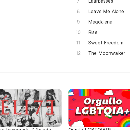
Laarbasses
Leave Me Alone
Magdalena
Rise
Sweet Freedom
The Moonwalker
ite: temporada 7 (banda
Orgullo LGBTQIAPN+