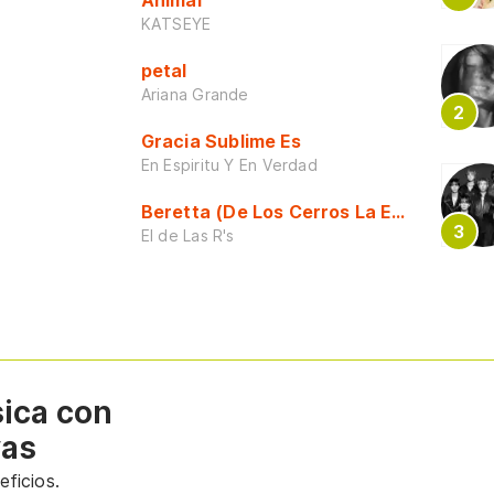
Animal
KATSEYE
petal
Ariana Grande
Gracia Sublime Es
En Espiritu Y En Verdad
Beretta (De Los Cerros La Escuela)
El de Las R's
sica con
vas
ficios.