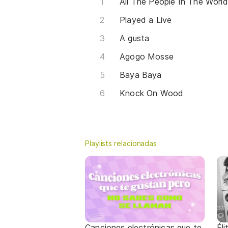
All The People In The World
Played a Live
A gusta
Agogo Mosse
Baya Baya
Knock On Wood
Playlists relacionadas
Canciones electrónicas que te
Él