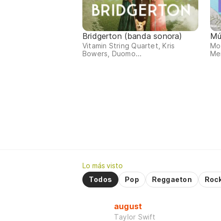
Bridgerton (banda sonora)
Mú
Vitamin String Quartet, Kris
Moz
Bowers, Duomo...
Men
Lo más visto
Todos
Pop
Reggaeton
Roc
august
Taylor Swift