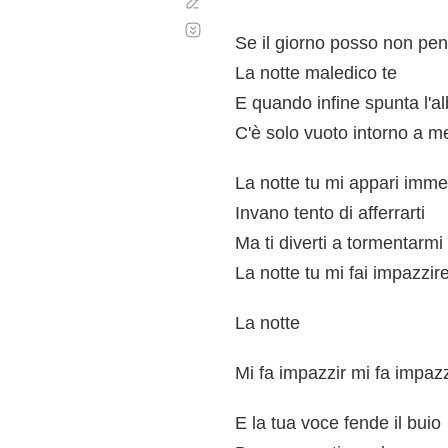
Corregir
Desplazamiento
automático
Se il giorno posso non pen
La notte maledico te
E quando infine spunta l'a
C'è solo vuoto intorno a m
La notte tu mi appari imm
Invano tento di afferrarti
Ma ti diverti a tormentarmi
La notte tu mi fai impazzir
La notte
Mi fa impazzir mi fa impazz
E la tua voce fende il buio