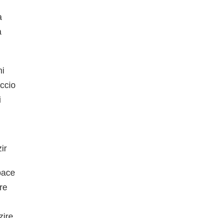
a
a
ni
accio
i
ir
pace
re
zire