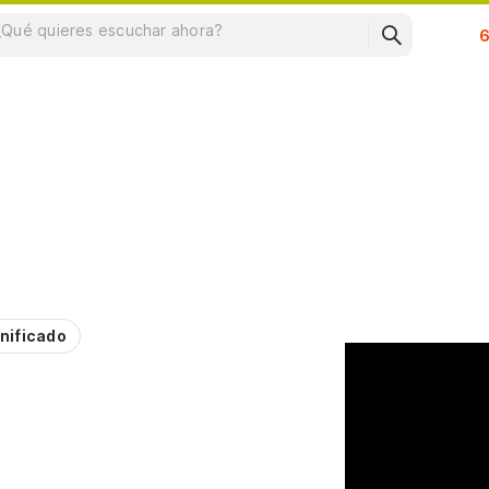
Su
nificado