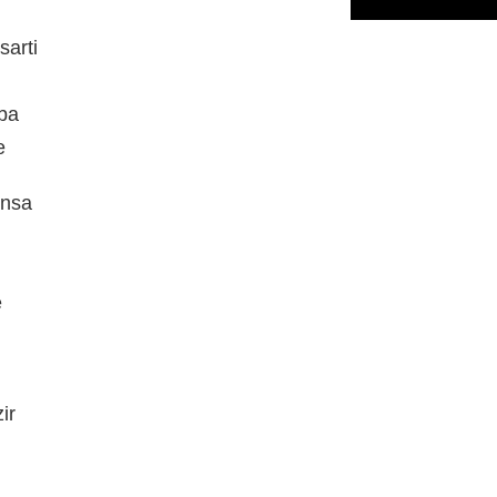
sarti
lba
e
ensa
e
ir