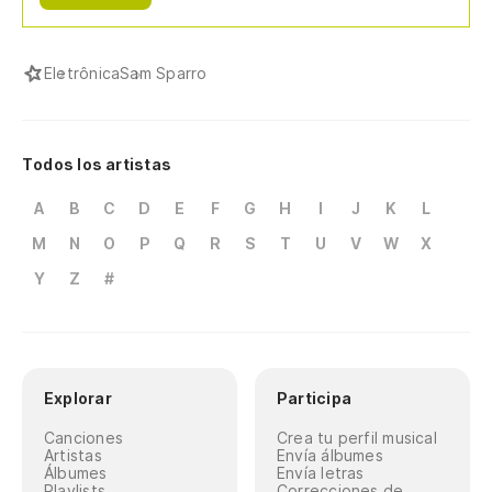
Eletrônica
Sam Sparro
Todos los artistas
A
B
C
D
E
F
G
H
I
J
K
L
M
N
O
P
Q
R
S
T
U
V
W
X
Y
Z
#
Explorar
Participa
Canciones
Crea tu perfil musical
Artistas
Envía álbumes
Álbumes
Envía letras
Playlists
Correcciones de