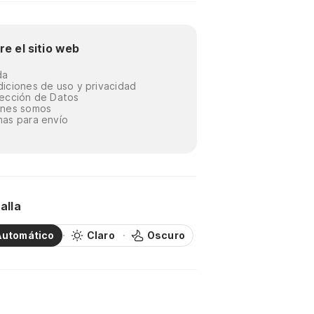
re el sitio web
da
iciones de uso y privacidad
ección de Datos
énes somos
as para envío
alla
Automático
Claro
Oscuro