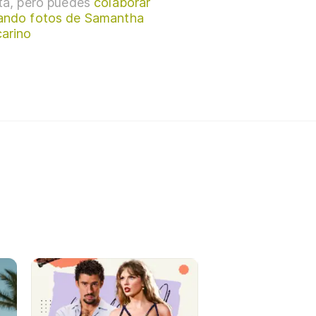
sta, pero puedes
colaborar
ando fotos de Samantha
arino