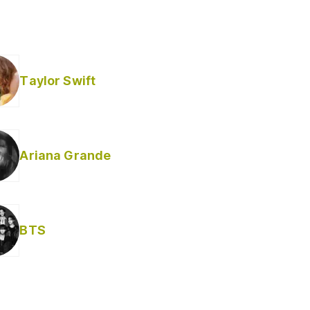
Taylor Swift
Ariana Grande
BTS