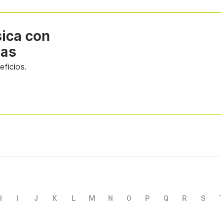
sica con
vas
ficios.
H
I
J
K
L
M
N
O
P
Q
R
S