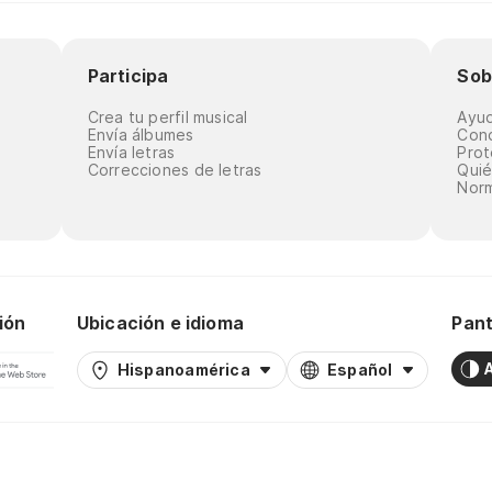
Participa
Sob
Crea tu perfil musical
Ayu
Envía álbumes
Cond
Envía letras
Prot
Correcciones de letras
Qui
Norm
ión
Ubicación e idioma
Pant
Hispanoamérica
Español