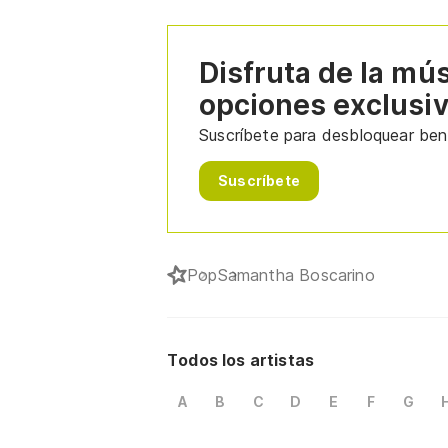
Disfruta de la mú
opciones exclusi
Suscríbete para desbloquear bene
Suscríbete
Pop
Samantha Boscarino
Todos los artistas
A
B
C
D
E
F
G