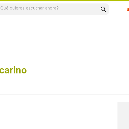
Su
carino