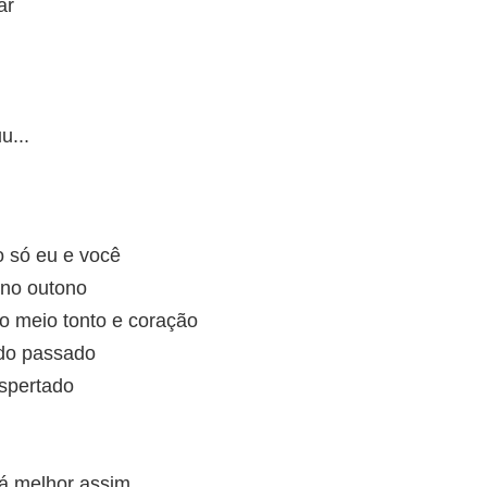
ar
u...
 só eu e você
 no outono
o meio tonto e coração
 do passado
spertado
rá melhor assim