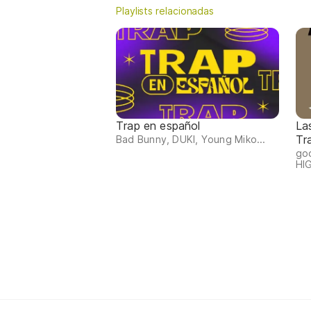
Playlists relacionadas
Trap en español
La
Tr
Bad Bunny, DUKI, Young Miko...
go
HI