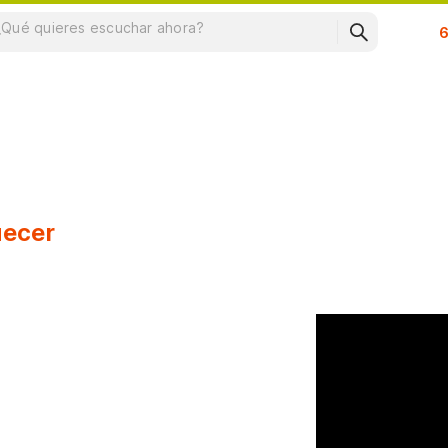
Su
uecer