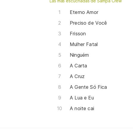
Las más escuchadas de Sampa Crew
Eterno Amor
Preciso de Você
Frisson
Mulher Fatal
Ninguém
A Carta
A Cruz
A Gente Só Fica
A Lua e Eu
A noite cai