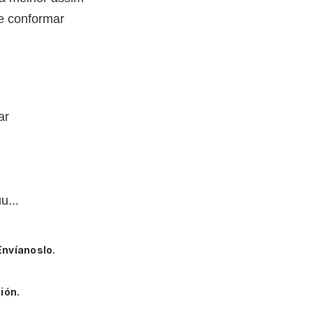
me conformar
ar
u...
Envíanoslo.
ión.