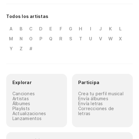
Todos los artistas
A
B
C
D
E
F
G
H
I
J
K
L
M
N
O
P
Q
R
S
T
U
V
W
X
Y
Z
#
Explorar
Participa
Canciones
Crea tu perfil musical
Artistas
Envía álbumes
Álbumes
Envía letras
Playlists
Correcciones de
Actualizaciones
letras
Lanzamientos