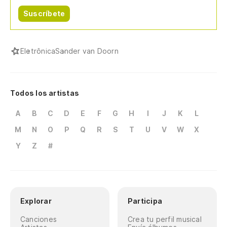
Suscríbete
Eletrônica
Sander van Doorn
Todos los artistas
A
B
C
D
E
F
G
H
I
J
K
L
M
N
O
P
Q
R
S
T
U
V
W
X
Y
Z
#
Explorar
Participa
Canciones
Crea tu perfil musical