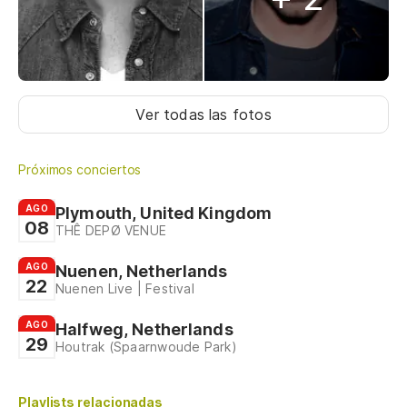
Ver todas las fotos
Próximos conciertos
AGO
Plymouth, United Kingdom
08
THÊ DEPØ VENUE
AGO
Nuenen, Netherlands
22
Nuenen Live | Festival
AGO
Halfweg, Netherlands
29
Houtrak (Spaarnwoude Park)
Playlists relacionadas