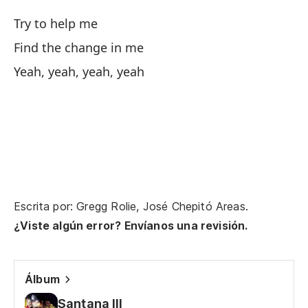
De
Try to help me
Find the change in me
El
Yeah, yeah, yeah, yeah
Al
So
Nu
Mi
Escrita por: Gregg Rolie, José Chepitó Areas.
¿Viste algún error? Envíanos una revisión.
In
Álbum
A 
Santana III