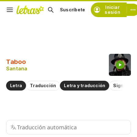
Iniciar
Suscríbete
sesión
Copiar fragmento
Copiar toda la letra
Taboo
Practicar la pronunciación de
Santana
Comentar sobre este fragmento
Letra
Traducción
Letra y traducción
Significad
Traducción automática