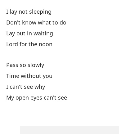
T
I lay not sleeping
T
Don't know what to do
Lay out in waiting
No
Lord for the noon
No
Pass so slowly
Es
Time without you
I can't see why
Se
My open eyes can't see
El
Si