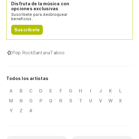
Disfruta de la música con
opciones exclusivas
Suscríbete para desbloquear
beneficios.
Suscríbete
Pop Rock
Santana
Taboo
Todos los artistas
A
B
C
D
E
F
G
H
I
J
K
L
M
N
O
P
Q
R
S
T
U
V
W
X
Y
Z
#