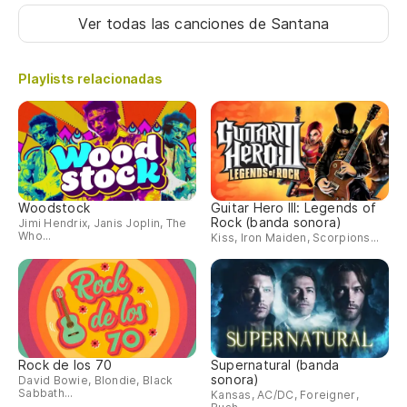
Ver todas las canciones
de Santana
Playlists relacionadas
Woodstock
Guitar Hero III: Legends of
Rock (banda sonora)
Jimi Hendrix, Janis Joplin, The
Who...
Kiss, Iron Maiden, Scorpions...
Rock de los 70
Supernatural (banda
sonora)
David Bowie, Blondie, Black
Sabbath...
Kansas, AC/DC, Foreigner,