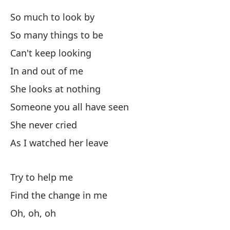
So much to look by
No
So many things to be
Mi
Can't keep looking
My
In and out of me
She looks at nothing
Someone you all have seen
She never cried
As I watched her leave
Ta
Try to help me
Ta
Find the change in me
Oh, oh, oh
No