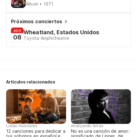
Álbum • 1971
Oh
Próximos conciertos
AGO
Wheatland, Estados Unidos
In
08
Toyota Amphitheatre
A 
Sí,
Artículos relacionados
Listas musicales
Analizando letras
12 canciones para dedicar a
No es una canción de amor:
tus sobrinos en español e
significado de Linger, de