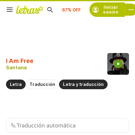
Suscríbete
Iniciar
sesión
Copiar fragmento
Copiar toda la letra
I Am Free
Practicar la pronunciación de
Santana
Comentar sobre este fragmento
Letra
Traducción
Letra y traducción
Traducción automática