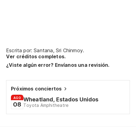
So
I 
En
On
Escrita por: Santana, Sri Chinmoy.
Ver créditos completos.
¿Viste algún error? Envíanos una revisión.
Próximos conciertos
AGO
Wheatland, Estados Unidos
08
Toyota Amphitheatre