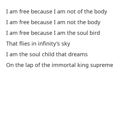
So
I am free because I am not of the body
I 
I am free because I am not the body
I am free because I am the soul bird
So
That flies in infinity's sky
I 
I am the soul child that dreams
So
On the lap of the immortal king supreme
I 
So
I 
Qu
Tha