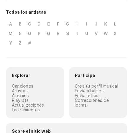
Todos los artistas
A
B
C
D
E
F
G
H
I
J
K
L
M
N
O
P
Q
R
S
T
U
V
W
X
Y
Z
#
Explorar
Participa
Canciones
Crea tu perfil musical
Artistas
Envía álbumes
Álbumes
Envía letras
Playlists
Correcciones de
Actualizaciones
letras
Lanzamientos
Sobre el sitio web