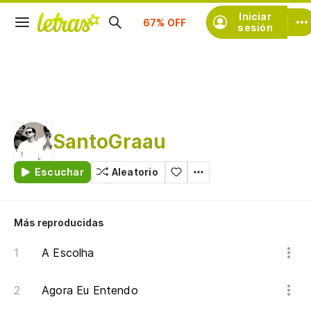
Iniciar
Suscríbete
sesión
SantoGraau
Escuchar
Aleatorio
Más reproducidas
A Escolha
Agora Eu Entendo