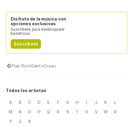
Disfruta de la música con
opciones exclusivas
Suscríbete para desbloquear
beneficios.
Suscríbete
Pop Rock
SantoGraau
Todos los artistas
A
B
C
D
E
F
G
H
I
J
K
L
M
N
O
P
Q
R
S
T
U
V
W
X
Y
Z
#