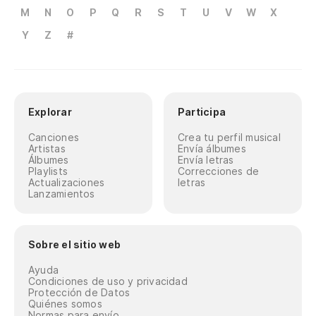
M
N
O
P
Q
R
S
T
U
V
W
X
Y
Z
#
Explorar
Participa
Canciones
Crea tu perfil musical
Artistas
Envía álbumes
Álbumes
Envía letras
Playlists
Correcciones de
Actualizaciones
letras
Lanzamientos
Sobre el sitio web
Ayuda
Condiciones de uso y privacidad
Protección de Datos
Quiénes somos
Normas para envío