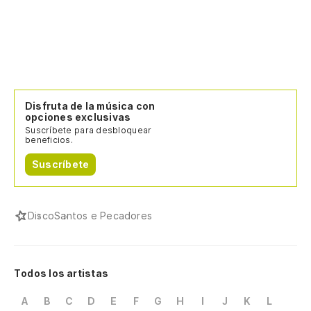
Disfruta de la música con
opciones exclusivas
Suscríbete para desbloquear
beneficios.
Suscríbete
Disco
Santos e Pecadores
Todos los artistas
A
B
C
D
E
F
G
H
I
J
K
L