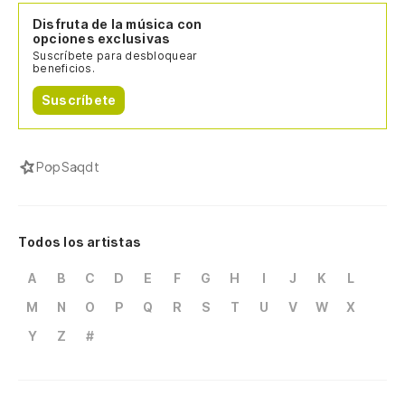
Disfruta de la música con
opciones exclusivas
Suscríbete para desbloquear
beneficios.
Suscríbete
Pop
Saqdt
Todos los artistas
A
B
C
D
E
F
G
H
I
J
K
L
M
N
O
P
Q
R
S
T
U
V
W
X
Y
Z
#