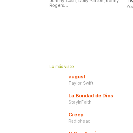
Tw
Johnny Cash, Dolly Parton, Kenny
Rogers...
You
Lo más visto
august
Taylor Swift
La Bondad de Dios
StayInFaith
Creep
Radiohead