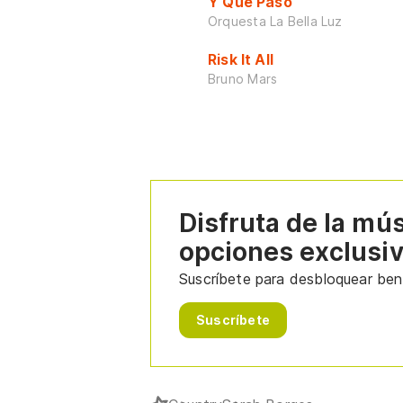
Y Que Pasó
Orquesta La Bella Luz
Risk It All
Bruno Mars
Disfruta de la mú
opciones exclusi
Suscríbete para desbloquear bene
Suscríbete