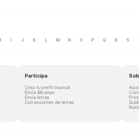
H
I
J
K
L
M
N
O
P
Q
R
S
Participa
Sob
Crea tu perfil musical
Ayu
Envía álbumes
Cond
Envía letras
Prot
Correcciones de letras
Qui
Norm