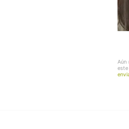
Aún 
este
envi