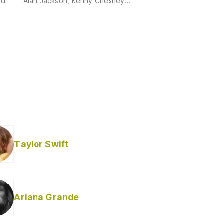
ad
Alan Jackson, Kenny Chesney...
Taylor Swift
Ariana Grande