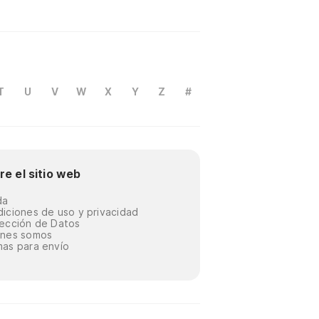
T
U
V
W
X
Y
Z
#
re el sitio web
da
iciones de uso y privacidad
ección de Datos
énes somos
as para envío