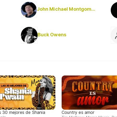
John Michael Montgomery
Buck Owens
s 30 mejores de Shania
Country es amor