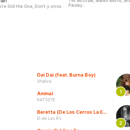
ain
Tim McGraw, Maren Morris, Br
Paisley..
're Still the One, Don't y otros
Dai Dai (feat. Burna Boy)
Shakira
Animal
KATSEYE
Beretta (De Los Cerros La Escuela)
El de Las R's