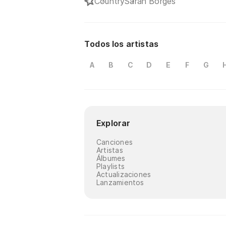
Country
Sarah Borges
Todos los artistas
A
B
C
D
E
F
G
Explorar
Canciones
Artistas
Álbumes
Playlists
Actualizaciones
Lanzamientos