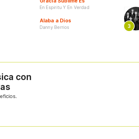
Gracia Sublime Es
En Espiritu Y En Verdad
Alaba a Dios
Danny Berrios
sica con
vas
ficios.