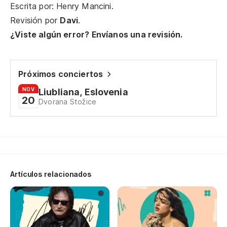
Escrita por: Henry Mancini.
(m
Revisión por
Davi
.
¿Viste algún error? Envíanos una revisión.
(¡
(I
Próximos conciertos
Oh
NOV
Liubliana, Eslovenia
Oh
20
Dvorana Stožice
Do
Wh
Artículos relacionados
Do
Tw
Ha