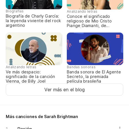
Th
Biografías
Analizando letras
Biografía de Charly García:
Conoce el significado
Bu
la leyenda viviente del rock
religioso de Mio Cristo
argentino
Piange Diamanti, de
es
ROSALÍA
We
th
Mi
Analizando letras
Bandas sonoras
My
Ve más despacio:
Banda sonora de El Agente
significado de la canción
Secreto, la premiada
Vienna, de Billy Joel
película brasileña
Ver más en el blog
Más canciones de Sarah Brightman