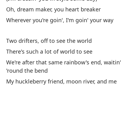
Do
Oh, dream maker, you heart breaker
Tw
Wherever you're goin', I'm goin' your way
Ha
Two drifters, off to see the world
Th
There's such a lot of world to see
Bu
We're after that same rainbow's end, waitin'
es
'round the bend
We
My huckleberry friend, moon river, and me
th
Mi
My
(r