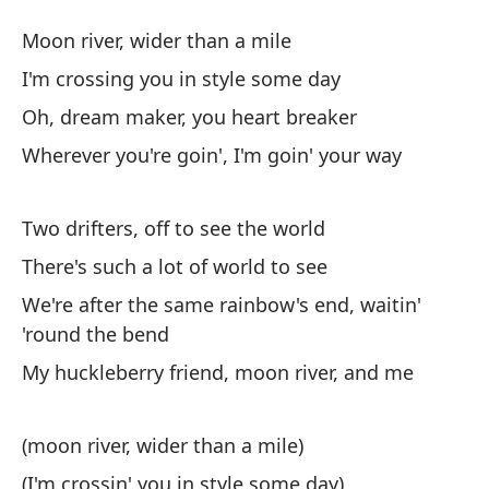
Rí
Moon river, wider than a mile
M
I'm crossing you in style some day
Oh, dream maker, you heart breaker
Rí
Wherever you're goin', I'm goin' your way
Mo
Te
Two drifters, off to see the world
I'
There's such a lot of world to see
We're after the same rainbow's end, waitin'
Oh
'round the bend
Oh
My huckleberry friend, moon river, and me
Do
(moon river, wider than a mile)
Wh
(I'm crossin' you in style some day)