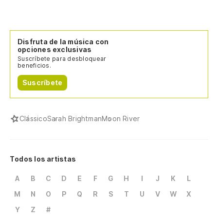
Disfruta de la música con
opciones exclusivas
Suscríbete para desbloquear
beneficios.
Suscríbete
Clássico
Sarah Brightman
Moon River
Todos los artistas
A
B
C
D
E
F
G
H
I
J
K
L
M
N
O
P
Q
R
S
T
U
V
W
X
Y
Z
#