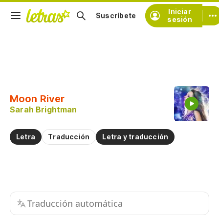
Iniciar
Suscríbete
sesión
Copiar fragmento
Copiar toda la letra
Moon River
Practicar la pronunciación de
Sarah Brightman
Comentar sobre este fragmento
Letra
Traducción
Letra y traducción
Traducción automática