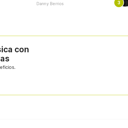
Danny Berrios
sica con
vas
ficios.