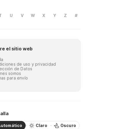
T
U
V
W
X
Y
Z
#
re el sitio web
da
iciones de uso y privacidad
ección de Datos
énes somos
as para envío
alla
Automático
Claro
Oscuro