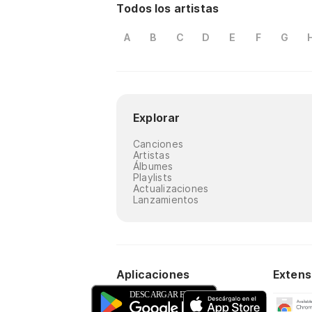
Todos los artistas
A
B
C
D
E
F
G
Explorar
Canciones
Artistas
Álbumes
Playlists
Actualizaciones
Lanzamientos
Aplicaciones
Extens