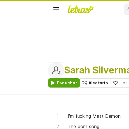
Sarah Silverm
Escuchar
Aleatorio
I'm fucking Matt Damon
The porn song