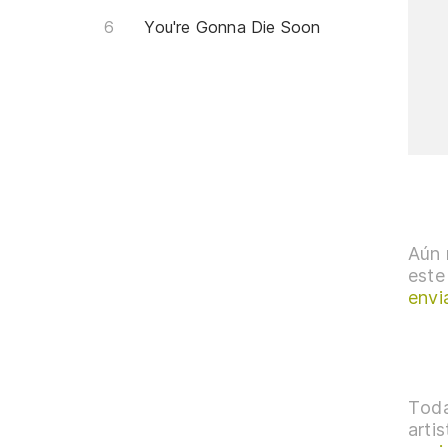
You're Gonna Die Soon
Aún 
este
envi
Toda
arti