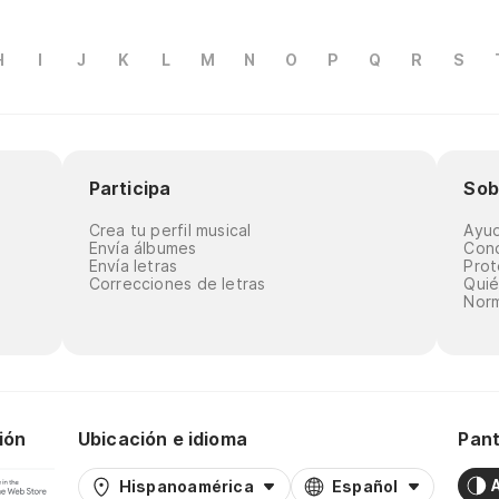
H
I
J
K
L
M
N
O
P
Q
R
S
Participa
Sob
Crea tu perfil musical
Ayu
Envía álbumes
Cond
Envía letras
Prot
Correcciones de letras
Qui
Norm
ión
Ubicación e idioma
Pant
Hispanoamérica
Español