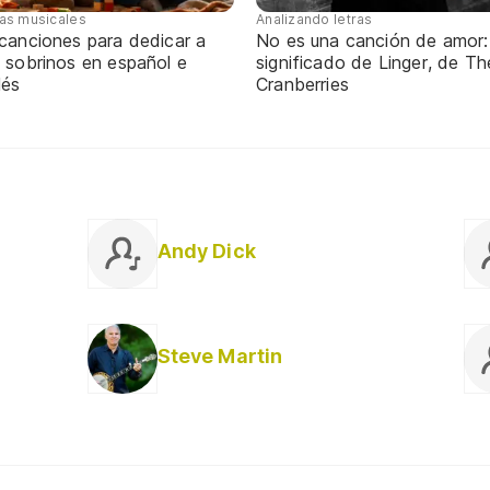
tas musicales
Analizando letras
 canciones para dedicar a
No es una canción de amor:
 sobrinos en español e
significado de Linger, de Th
lés
Cranberries
Andy Dick
Steve Martin