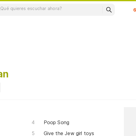
Su
an
Poop Song
Give the Jew girl toys