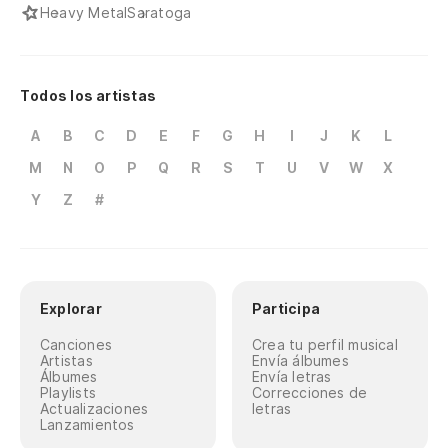
Heavy Metal
Saratoga
Todos los artistas
A
B
C
D
E
F
G
H
I
J
K
L
M
N
O
P
Q
R
S
T
U
V
W
X
Y
Z
#
Explorar
Participa
Canciones
Crea tu perfil musical
Artistas
Envía álbumes
Álbumes
Envía letras
Playlists
Correcciones de
Actualizaciones
letras
Lanzamientos