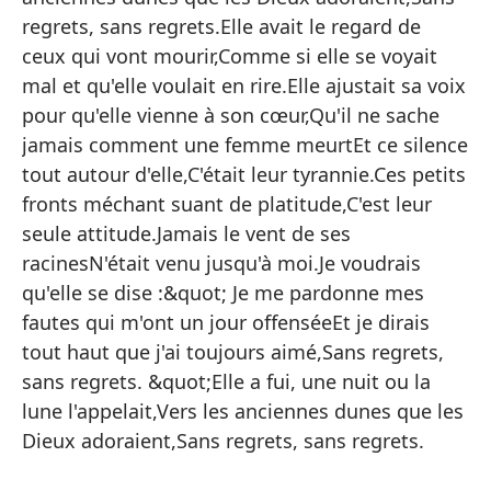
A 
regrets, sans regrets.Elle avait le regard de
El
ceux qui vont mourir,Comme si elle se voyait
La
mal et qu'elle voulait en rire.Elle ajustait sa voix
pour qu'elle vienne à son cœur,Qu'il ne sache
Nu
jamais comment une femme meurtEt ce silence
Ha
tout autour d'elle,C'était leur tyrannie.Ces petits
El
fronts méchant suant de platitude,C'est leur
seule attitude.Jamais le vent de ses
Ha
racinesN'était venu jusqu'à moi.Je voudrais
ad
qu'elle se dise :&quot; Je me pardonne mes
Si
fautes qui m'ont un jour offenséeEt je dirais
Te
tout haut que j'ai toujours aimé,Sans regrets,
sans regrets. &quot;Elle a fui, une nuit ou la
Co
lune l'appelait,Vers les anciennes dunes que les
Aj
Dieux adoraient,Sans regrets, sans regrets.
Qu