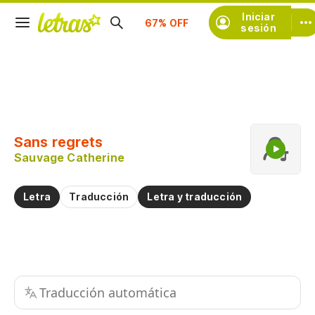
Iniciar
Suscríbete
sesión
Copiar fragmento
Copiar toda la letra
Sans regrets
Practicar la pronunciación de
Sauvage Catherine
Comentar sobre este fragmento
Letra
Traducción
Letra y traducción
Traducción automática