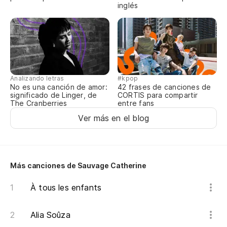
inglés
Ha
ad
Si
Analizando letras
#kpop
No es una canción de amor:
42 frases de canciones de
significado de Linger, de
CORTIS para compartir
The Cranberries
entre fans
Ver más en el blog
Más canciones de Sauvage Catherine
À tous les enfants
Alia Soûza