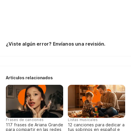
Y 
Er
Es
me
Es
¿Viste algún error? Envíanos una revisión.
Nu
Ha
Qu
Artículos relacionados
&q
of
Y 
Si
re
Frases de canciones
Listas musicales
117 frases de Ariana Grande
12 canciones para dedicar a
El
para compartir en las redes
tus sobrinos en español e