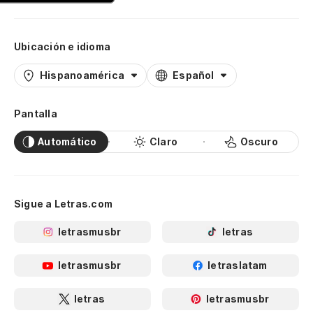
Ubicación e idioma
Hispanoamérica
Español
Pantalla
Automático
Claro
Oscuro
Sigue a Letras.com
letrasmusbr
letras
letrasmusbr
letraslatam
letras
letrasmusbr