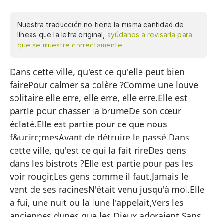
Nuestra traducción no tiene la misma cantidad de
líneas que la letra original,
ayúdanos a revisarla para
que se muestre correctamente.
Dans cette ville, qu'est ce qu'elle peut bien
En
fairePour calmer sa colère ?Comme une louve
Pa
solitaire elle erre, elle erre, elle erre.Elle est
Co
partie pour chasser la brumeDe son cœur
de
éclaté.Elle est partie pour ce que nous
El
f&ucirc;mesAvant de détruire le passé.Dans
cette ville, qu'est ce qui la fait rireDes gens
De
dans les bistrots ?Elle est partie pour pas les
El
voir rougir,Les gens comme il faut.Jamais le
An
vent de ses racinesN'était venu jusqu'à moi.Elle
a fui, une nuit ou la lune l'appelait,Vers les
En
anciennes dunes que les Dieux adoraient,Sans