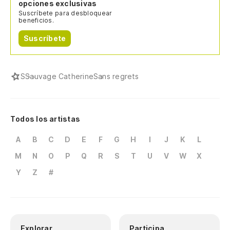
opciones exclusivas
Suscríbete para desbloquear
beneficios.
Suscríbete
S
Sauvage Catherine
Sans regrets
Todos los artistas
A
B
C
D
E
F
G
H
I
J
K
L
M
N
O
P
Q
R
S
T
U
V
W
X
Y
Z
#
Explorar
Participa