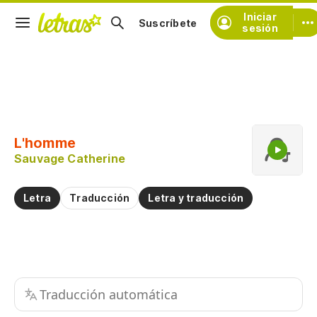
Iniciar
Suscríbete
sesión
Copiar fragmento
Copiar toda la letra
L'homme
Practicar la pronunciación de
Sauvage Catherine
Comentar sobre este fragmento
Letra
Traducción
Letra y traducción
Traducción automática