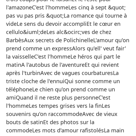
El
l'amazoneC'est l'hommeLes cinq à sept &quot;
El
pas vu pas pris &quot;La romance qui tourne à
videLe sens du devoir accompliEt le cœur en
Ta
cellulo&iuml;deLes alc&ocirc;ves de chez
El
BarbèsAux secrets de PolichinelleL'amour qu'on
La
prend comme un expressAlors qu'ell' veut fair'
la vaisselleC'est l'hommeLe héros qui part le
El
matinA l'autobus de l'aventureEt qui revient
Do
après l'turbinAvec de vagues courbaturesLa
Y 
triste cloche de l'ennuiQui sonne comme un
téléphoneLe chien qu'on prend comme un
Es
amiQuand il ne reste plus personneC'est
Lo
l'hommeLes tempes grises vers la finLes
t
souvenirs qu'on raccommodeAvec de vieux
El
bouts de satinEt des photos sur la
El
commodeLes mots d'amour rafistolésLa main