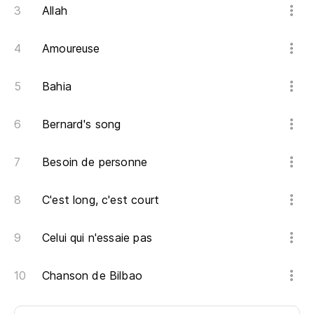
Qu
Allah
Y 
La
Amoureuse
Es
Bahia
Bernard's song
Besoin de personne
C'est long, c'est court
Celui qui n'essaie pas
Chanson de Bilbao