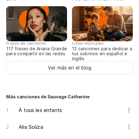
Co
Y 
El
El
Frases de canciones
Listas musicales
117 frases de Ariana Grande
12 canciones para dedicar a
El
para compartir en las redes
tus sobrinos en español e
inglés
Qu
Ver más en el blog
Es
El
A 
Más canciones de Sauvage Catherine
Y 
À tous les enfants
Qu
Alia Soûza
El