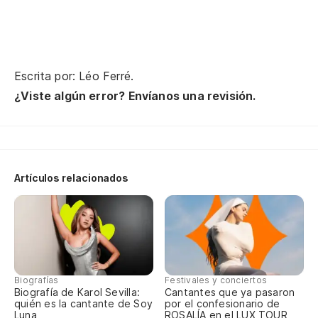
Cu
Es
La
Escrita por: Léo Ferré.
Lo
¿Viste algún error? Envíanos una revisión.
Co
Y 
La
Artículos relacionados
La
Pa
El
Es
Biografías
Festivales y conciertos
El
Biografía de Karol Sevilla:
Cantantes que ya pasaron
quién es la cantante de Soy
por el confesionario de
Qu
Luna
ROSALÍA en el LUX TOUR