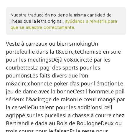
Nuestra traducción no tiene la misma cantidad de
líneas que la letra original,
ayúdanos a revisarla para
que se muestre correctamente.
Veste à carreaux ou bien smokingUn
Sa
portefeuille dans la t&ecirc;teChemise en soie
Un
pour les meetingsDéjà vo&ucirc;té par les
Ca
courbettesLa pag' des sports pour les
Ya
poumonsLes faits divers que l'on
m&acirc;chonneLe poker d'as pour l'émotionLe
La
jeu de dame avec la bonneC'est l'hommeLe poil
La
sérieux l'&acirc;ge de raisonLe cœur mangé par
El
la cervelleDu talent pour les additionsL'œil
agrippé sur les pucellesLa chasse à courre chez
El
BertrandLe dada au Bois de BoulogneDeux ou
Es
trois coups pour le faisanEt le reste pour