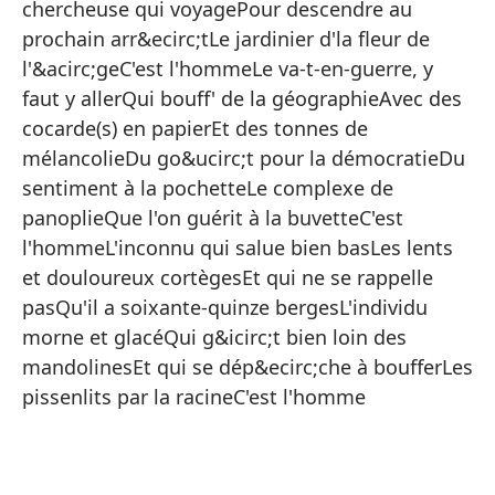
chercheuse qui voyagePour descendre au
Y 
prochain arr&ecirc;tLe jardinier d'la fleur de
Lo
l'&acirc;geC'est l'hommeLe va-t-en-guerre, y
Co
faut y allerQui bouff' de la géographieAvec des
cocarde(s) en papierEt des tonnes de
El
mélancolieDu go&ucirc;t pour la démocratieDu
Mi
sentiment à la pochetteLe complexe de
Es
panoplieQue l'on guérit à la buvetteC'est
l'hommeL'inconnu qui salue bien basLes lents
El
et douloureux cortègesEt qui ne se rappelle
Al
pasQu'il a soixante-quinze bergesL'individu
Y 
morne et glacéQui g&icirc;t bien loin des
Co
mandolinesEt qui se dép&ecirc;che à boufferLes
pissenlits par la racineC'est l'homme
La
Qu
El