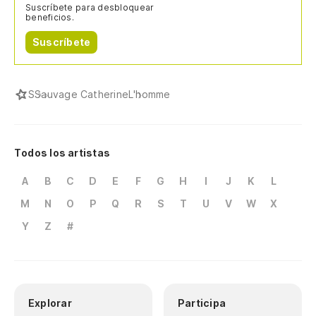
Suscríbete para desbloquear
beneficios.
Suscríbete
S
Sauvage Catherine
L'homme
Todos los artistas
A
B
C
D
E
F
G
H
I
J
K
L
M
N
O
P
Q
R
S
T
U
V
W
X
Y
Z
#
Explorar
Participa