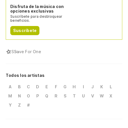
Disfruta de la música con
opciones exclusivas
Suscríbete para desbloquear
beneficios.
Suscríbete
S
Save For One
Todos los artistas
A
B
C
D
E
F
G
H
I
J
K
L
M
N
O
P
Q
R
S
T
U
V
W
X
Y
Z
#