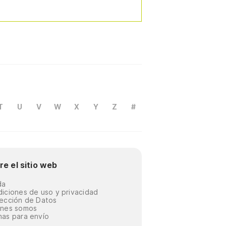
T
U
V
W
X
Y
Z
#
re el sitio web
da
iciones de uso y privacidad
ección de Datos
énes somos
as para envío