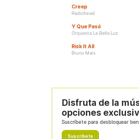
Creep
Radiohead
Y Que Pasó
Orquesta La Bella Luz
Risk It All
Bruno Mars
Disfruta de la mú
opciones exclusi
Suscríbete para desbloquear bene
Suscríbete