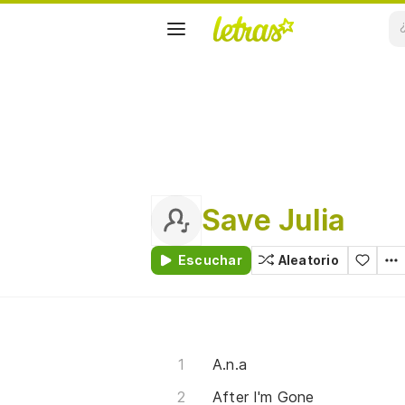
Save Julia
Escuchar
Aleatorio
A.n.a
After I'm Gone