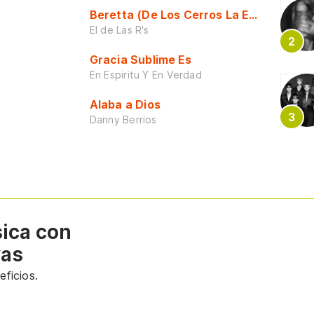
Beretta (De Los Cerros La Escuela)
El de Las R's
Gracia Sublime Es
En Espiritu Y En Verdad
Alaba a Dios
Danny Berrios
sica con
vas
ficios.