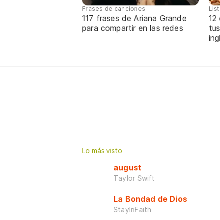
Frases de canciones
Lis
117 frases de Ariana Grande
12
para compartir en las redes
tus
ing
Lo más visto
august
Taylor Swift
La Bondad de Dios
StayInFaith