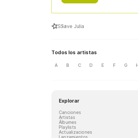
S
Save Julia
Todos los artistas
A
B
C
D
E
F
G
Explorar
Canciones
Artistas
Álbumes
Playlists
Actualizaciones
Lanzamientos