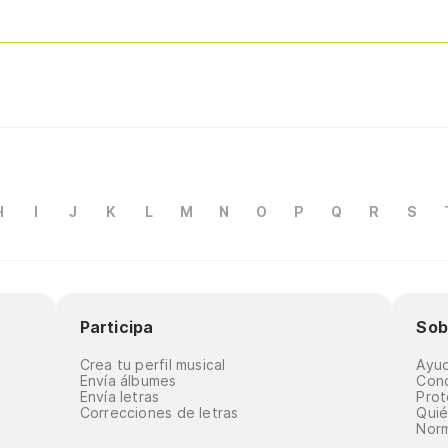
H
I
J
K
L
M
N
O
P
Q
R
S
Participa
Sob
Crea tu perfil musical
Ayu
Envía álbumes
Cond
Envía letras
Prot
Correcciones de letras
Qui
Norm