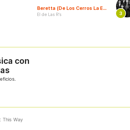
Beretta (De Los Cerros La Escuela)
El de Las R's
sica con
vas
ficios.
t This Way