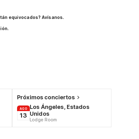
stán equivocados? Avísanos.
ión.
Próximos conciertos
Los Ángeles, Estados
AGO
Unidos
13
Lodge Room