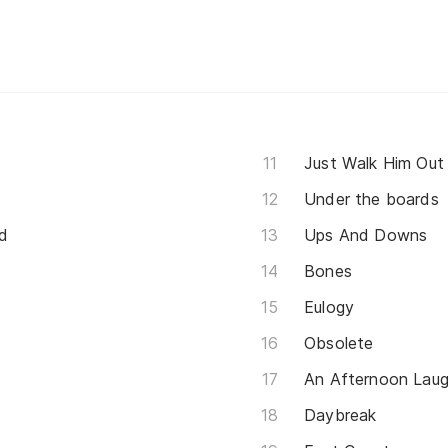
Just Walk Him Out
Under the boards
d
Ups And Downs
Bones
Eulogy
Obsolete
An Afternoon Laug
Daybreak