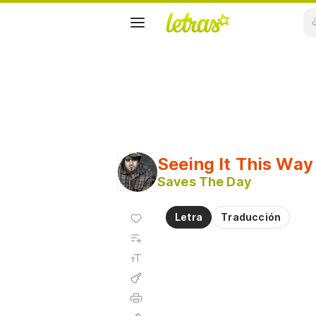
Seeing It This Way
Saves The Day
Agregar
Letra
Traducción
a
Agregar
favoritos
a
Tamaño
playlist
de la
fuente
Acordes
Imprimir