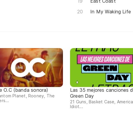
East Coast
In My Waking Life
e O.C (banda sonora)
Las 35 mejores canciones 
Green Day
antom Planet, Rooney, The
ers...
21 Guns, Basket Case, Americ
Idiot...