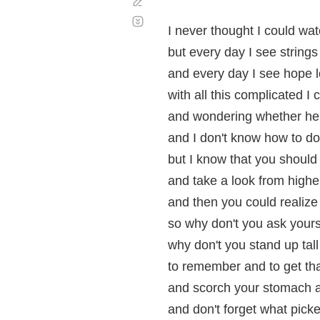
Corregir
Desplazamiento
automático
I never thought I could w
but every day I see strings 
and every day I see hope l
with all this complicated I
and wondering whether hel
and I don't know how to d
but I know that you should 
and take a look from highe
and then you could realize 
so why don't you ask your
why don't you stand up tall
to remember and to get th
and scorch your stomach a
and don't forget what picke