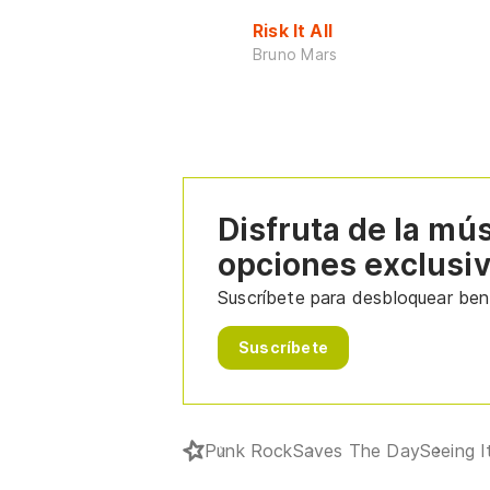
Risk It All
Bruno Mars
Disfruta de la mú
opciones exclusi
Suscríbete para desbloquear bene
Suscríbete
Punk Rock
Saves The Day
Seeing I