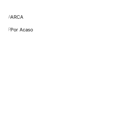
A
ARCA
P
Por Acaso