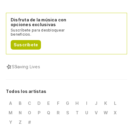
Disfruta de la música con
opciones exclusivas
Suscríbete para desbloquear
beneficios.
Suscríbete
S
Saving Lives
Todos los artistas
A
B
C
D
E
F
G
H
I
J
K
L
M
N
O
P
Q
R
S
T
U
V
W
X
Y
Z
#