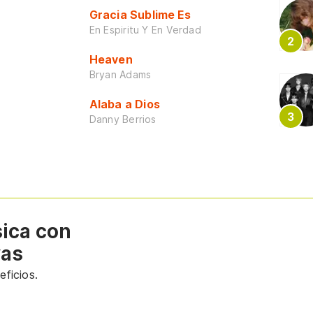
Gracia Sublime Es
En Espiritu Y En Verdad
Heaven
Bryan Adams
Alaba a Dios
Danny Berrios
sica con
vas
ficios.