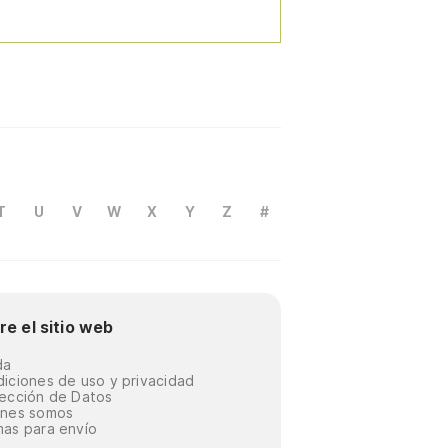
T
U
V
W
X
Y
Z
#
re el sitio web
da
iciones de uso y privacidad
ección de Datos
énes somos
as para envío