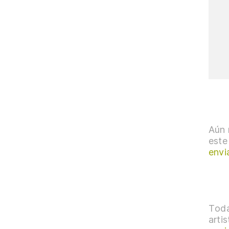
Aún 
este
envi
Toda
arti