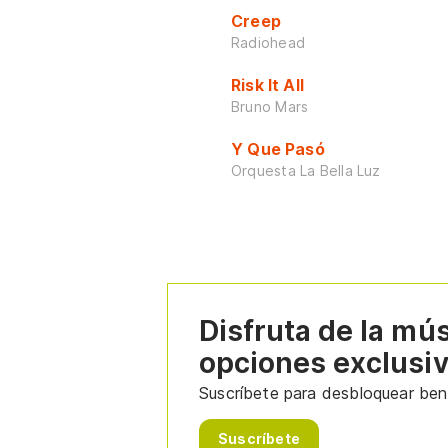
Creep
Radiohead
Risk It All
Bruno Mars
Y Que Pasó
Orquesta La Bella Luz
Disfruta de la mú
opciones exclusi
Suscríbete para desbloquear bene
Suscríbete