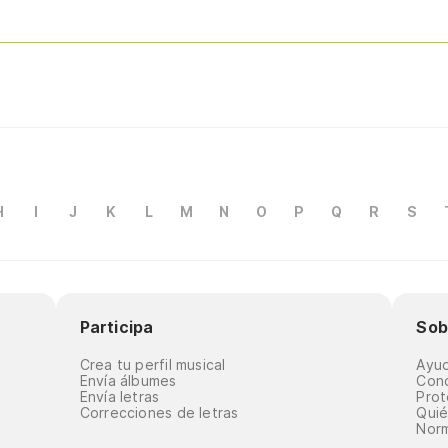
H
I
J
K
L
M
N
O
P
Q
R
S
Participa
Sob
Crea tu perfil musical
Ayu
Envía álbumes
Cond
Envía letras
Prot
Correcciones de letras
Qui
Norm