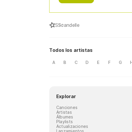
S
Scandelle
Todos los artistas
A
B
C
D
E
F
G
Explorar
Canciones
Artistas
Álbumes
Playlists
Actualizaciones
Lanzamientos