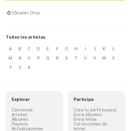
S
Scarlet Drop
Todos los artistas
A
B
C
D
E
F
G
H
I
J
K
L
M
N
O
P
Q
R
S
T
U
V
W
X
Y
Z
#
Explorar
Participa
Canciones
Crea tu perfil musical
Artistas
Envía álbumes
Álbumes
Envía letras
Playlists
Correcciones de
Actualizaciones
letras