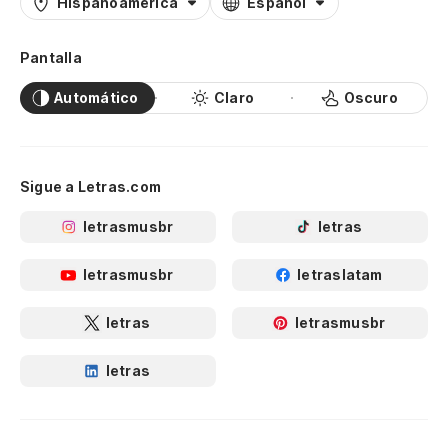
Hispanoamérica
Español
Pantalla
Automático
Claro
Oscuro
Sigue a Letras.com
letrasmusbr
letras
letrasmusbr
letraslatam
letras
letrasmusbr
letras