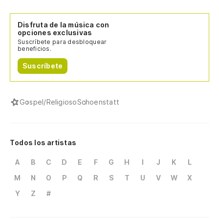
Disfruta de la música con
opciones exclusivas
Suscríbete para desbloquear
beneficios.
Suscríbete
Gospel/Religioso
Schoenstatt
Todos los artistas
A
B
C
D
E
F
G
H
I
J
K
L
M
N
O
P
Q
R
S
T
U
V
W
X
Y
Z
#