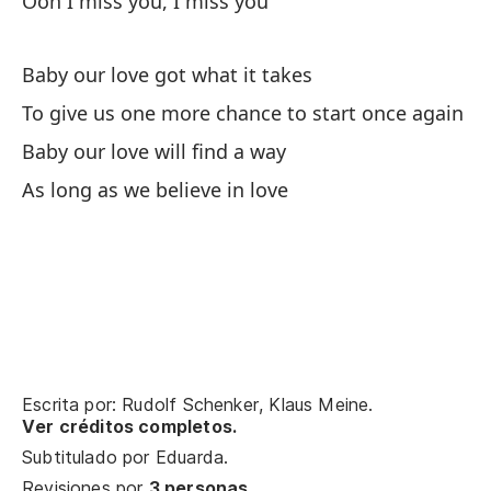
Ooh I miss you, I miss you
¿C
Ho
Baby our love got what it takes
To give us one more chance to start once again
Sé
Baby our love will find a way
As long as we believe in love
Si
No
Só
Ju
Escrita por: Rudolf Schenker, Klaus Meine.
Ne
Ver créditos completos.
I 
Subtitulado por
Eduarda
.
Revisiones por
3 personas
.