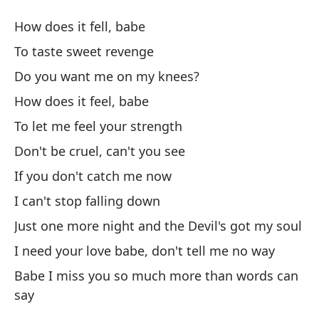
Cr
How does it fell, babe
Be
To taste sweet revenge
Do you want me on my knees?
¿C
How does it feel, babe
Pa
To let me feel your strength
To
Don't be cruel, can't you see
If you don't catch me now
¿Q
I can't stop falling down
Do
Just one more night and the Devil's got my soul
¿C
I need your love babe, don't tell me no way
Babe I miss you so much more than words can
Pa
say
To