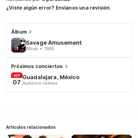
Te
¿Viste algún error? Envíanos una revisión.
Álbum
Savage Amusement
Álbum • 1988
Be
Próximos conciertos
Ba
SEP
Guadalajara, México
07
Auditorio telmex
Pa
un
To
Be
Artículos relacionados
Ba