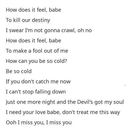
How does it feel, babe
No
To kill our destiny
Do
I swear I'm not gonna crawl, oh no
Si
How does it feel, babe
To make a fool out of me
No
How can you be so cold?
Be so cold
Só
If you don't catch me now
Ju
I can't stop falling down
Ne
Just one more night and the Devil's got my soul
ni
I need your love babe, don't treat me this way
I 
Ooh I miss you, I miss you
Ne