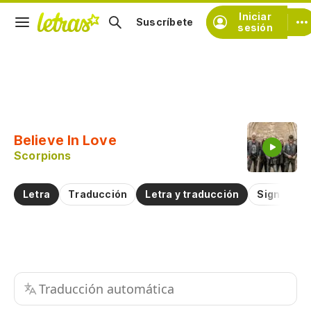
Iniciar
Suscríbete
sesión
Copiar fragmento
Copiar toda la letra
Believe In Love
Practicar la pronunciación de
Scorpions
Comentar sobre este fragmento
Letra
Traducción
Letra y traducción
Significad
Traducción automática