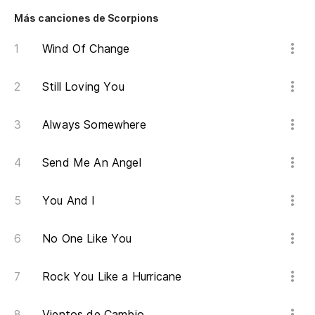
Más canciones de Scorpions
Be
Wind Of Change
Ba
Still Loving You
Pa
un
Always Somewhere
To
Send Me An Angel
Be
Ba
You And I
Mi
No One Like You
As
Rock You Like a Hurricane
Vientos de Cambio