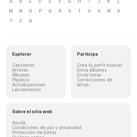
A
B
C
D
E
F
G
H
I
J
K
L
M
N
O
P
Q
R
S
T
U
V
W
X
Y
Z
#
Explorar
Participa
Canciones
Crea tu perfil musical
Artistas
Envía álbumes
Álbumes
Envía letras
Playlists
Correcciones de
Actualizaciones
letras
Lanzamientos
Sobre el sitio web
Ayuda
Condiciones de uso y privacidad
Protección de Datos