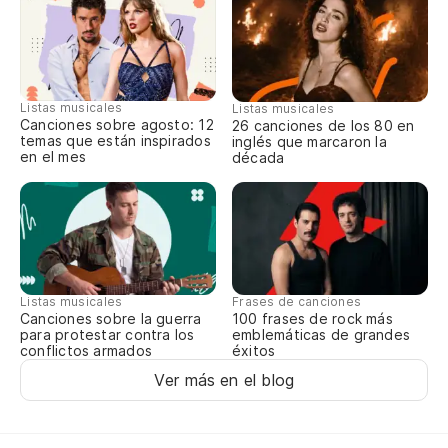
Mi
As
Listas musicales
Listas musicales
Canciones sobre agosto: 12
Si
26 canciones de los 80 en
temas que están inspirados
inglés que marcaron la
en el mes
década
No
Só
Ju
Listas musicales
Frases de canciones
Canciones sobre la guerra
100 frases de rock más
Ne
para protestar contra los
emblemáticas de grandes
conflictos armados
éxitos
I 
Ver más en el blog
Te