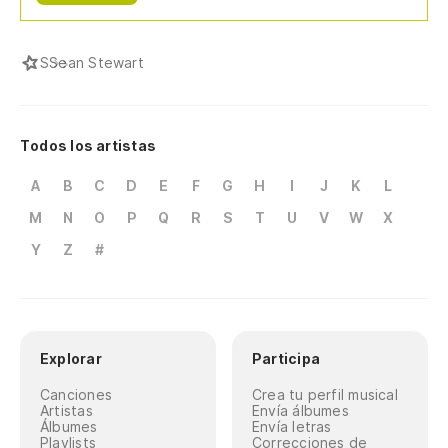
S
Sean Stewart
Todos los artistas
A
B
C
D
E
F
G
H
I
J
K
L
M
N
O
P
Q
R
S
T
U
V
W
X
Y
Z
#
Explorar
Participa
Canciones
Crea tu perfil musical
Artistas
Envía álbumes
Álbumes
Envía letras
Playlists
Correcciones de