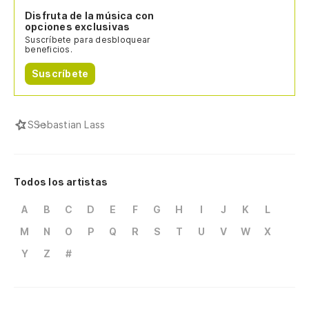
Disfruta de la música con
opciones exclusivas
Suscríbete para desbloquear
beneficios.
Suscríbete
S
Sebastian Lass
Todos los artistas
A
B
C
D
E
F
G
H
I
J
K
L
M
N
O
P
Q
R
S
T
U
V
W
X
Y
Z
#