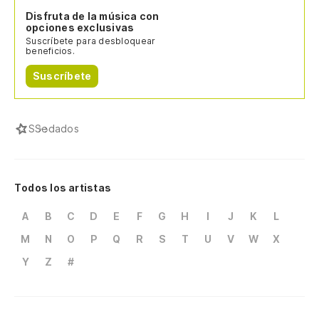
Disfruta de la música con
opciones exclusivas
Suscríbete para desbloquear
beneficios.
Suscríbete
S
Sedados
Todos los artistas
A
B
C
D
E
F
G
H
I
J
K
L
M
N
O
P
Q
R
S
T
U
V
W
X
Y
Z
#