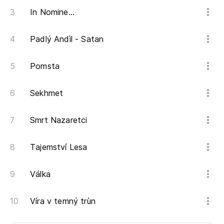
In Nomine...
Padlý Andìl - Satan
Pomsta
Sekhmet
Smrt Nazaretci
Tajemství Lesa
Válka
Víra v temný trùn