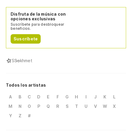
Disfruta de la música con
opciones exclusivas
Suscríbete para desbloquear
beneficios.
Suscríbete
S
Sekhmet
Todos los artistas
A
B
C
D
E
F
G
H
I
J
K
L
M
N
O
P
Q
R
S
T
U
V
W
X
Y
Z
#