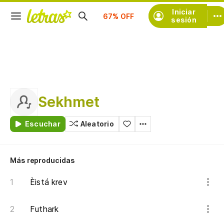
Suscríbete
Iniciar
sesión
Sekhmet
Escuchar
Aleatorio
Más reproducidas
Èistá krev
Futhark