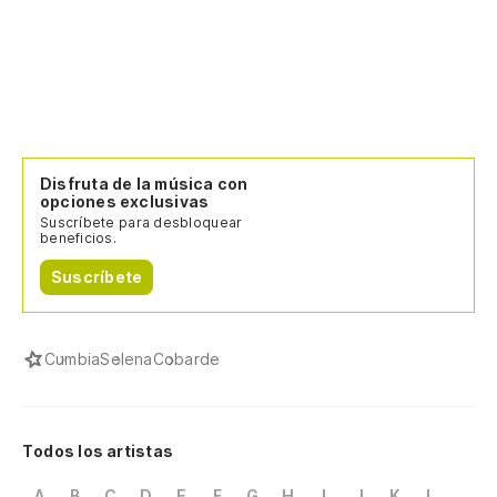
Disfruta de la música con
opciones exclusivas
Suscríbete para desbloquear
beneficios.
Suscríbete
Cumbia
Selena
Cobarde
Todos los artistas
A
B
C
D
E
F
G
H
I
J
K
L