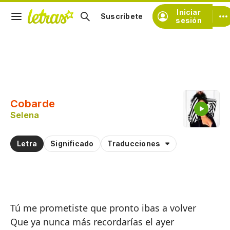
Iniciar
Suscríbete
sesión
Copiar fragmento
Copiar toda la letra
Cobarde
Practicar la pronunciación de
Selena
Comentar sobre este fragmento
Letra
Significado
Traducciones
Tú me prometiste que pronto ibas a volver
Que ya nunca más recordarías el ayer