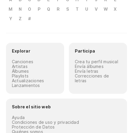
M
N
O
P
Q
R
S
T
U
V
W
X
Y
Z
#
Explorar
Participa
Canciones
Crea tu perfil musical
Artistas
Envía álbumes
Álbumes
Envía letras
Playlists
Correcciones de
Actualizaciones
letras
Lanzamientos
Sobre el sitio web
Ayuda
Condiciones de uso y privacidad
Protección de Datos
Quiénes somos