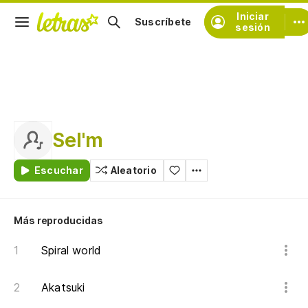
Iniciar
Suscríbete
sesión
Sel'm
Escuchar
Aleatorio
Más reproducidas
Spiral world
Akatsuki