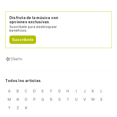
Disfruta de la música con
opciones exclusivas
Suscríbete para desbloquear
beneficios.
Suscríbete
S
Sel'm
Todos los artistas
A
B
C
D
E
F
G
H
I
J
K
L
M
N
O
P
Q
R
S
T
U
V
W
X
Y
Z
#