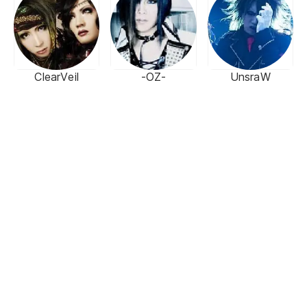
ClearVeil
-OZ-
UnsraW