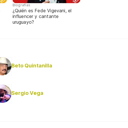
Biografías
a
¿Quién es Fede Vigevani, el
influencer y cantante
uruguayo?
Beto Quintanilla
Sergio Vega