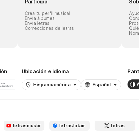
Participa
Sob
Crea tu perfil musical
Ayu
Envía álbumes
Cond
Envía letras
Prot
Correcciones de letras
Qui
Norm
ión
Ubicación e idioma
Pant
Hispanoamérica
Español
letrasmusbr
letraslatam
letras