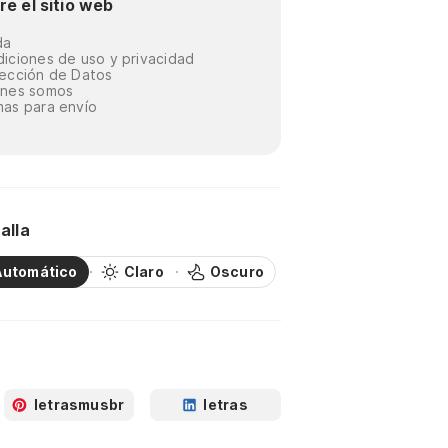
re el sitio web
da
iciones de uso y privacidad
ección de Datos
énes somos
as para envío
alla
Automático
Claro
Oscuro
letrasmusbr
letras