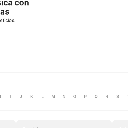
sica con
vas
ficios.
H
I
J
K
L
M
N
O
P
Q
R
S