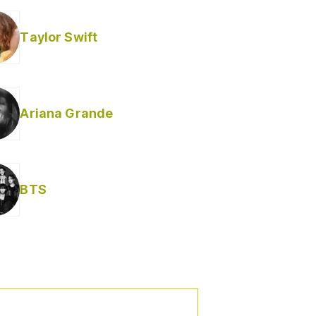
Taylor Swift
Ariana Grande
Helabusador) [explícita]
BTS