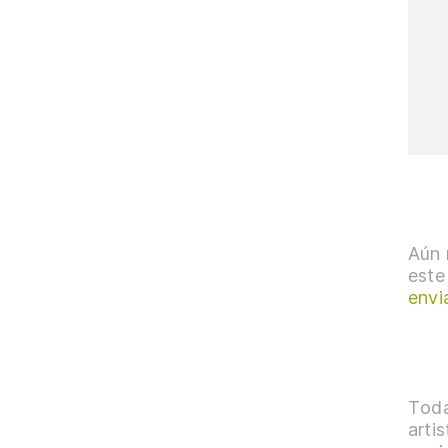
Aún 
este
envi
Toda
arti