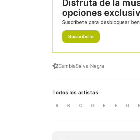
Disfruta de la mú
opciones exclusi
Suscríbete para desbloquear bene
Suscríbete
Cumbia
Selva Negra
Todos los artistas
A
B
C
D
E
F
G