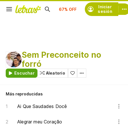
Suscríbete
Iniciar
sesión
Sem Preconceito no
forró
Escuchar
Aleatorio
Más reproducidas
Ai Que Saudades Docê
Alegrar meu Coração