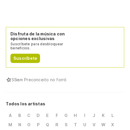
Disfruta de la música con
opciones exclusivas
Suscríbete para desbloquear
beneficios.
Suscríbete
S
Sem Preconceito no forró
Todos los artistas
A
B
C
D
E
F
G
H
I
J
K
L
M
N
O
P
Q
R
S
T
U
V
W
X