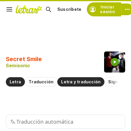
Iniciar
Suscríbete
sesión
Copiar fragmento
Copiar toda la letra
Secret Smile
Practicar la pronunciación de
Semisonic
Comentar sobre este fragmento
Letra
Traducción
Letra y traducción
Significad
Traducción automática