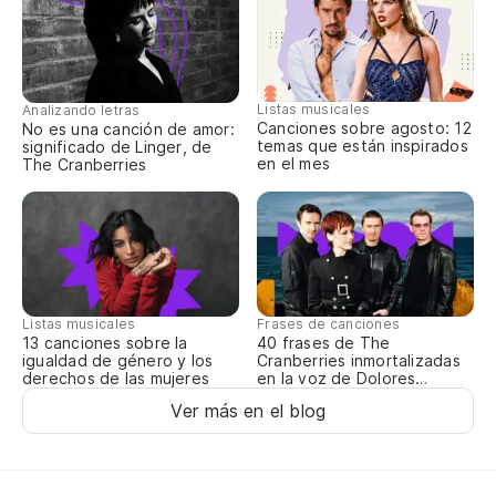
El
Re
Es
Listas musicales
Analizando letras
Canciones sobre agosto: 12
No es una canción de amor:
I'
temas que están inspirados
significado de Linger, de
en el mes
The Cranberries
Pe
Bu
Na
Listas musicales
Frases de canciones
13 canciones sobre la
40 frases de The
No
igualdad de género y los
Cranberries inmortalizadas
derechos de las mujeres
en la voz de Dolores
O’Riordan
Na
Ver más en el blog
No