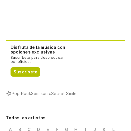
Disfruta de la música con
opciones exclusivas
Suscríbete para desbloquear
beneficios.
Suscríbete
Pop Rock
Semisonic
Secret Smile
Todos los artistas
A
B
C
D
E
F
G
H
I
J
K
L