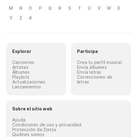
M
N
O
P
Q
R
S
T
U
V
W
X
Y
Z
#
Explorar
Participa
Canciones
Crea tu perfil musical
Artistas
Envía álbumes
Álbumes
Envía letras
Playlists
Correcciones de
Actualizaciones
letras
Lanzamientos
Sobre el sitio web
Ayuda
Condiciones de uso y privacidad
Protección de Datos
Quiénes somos