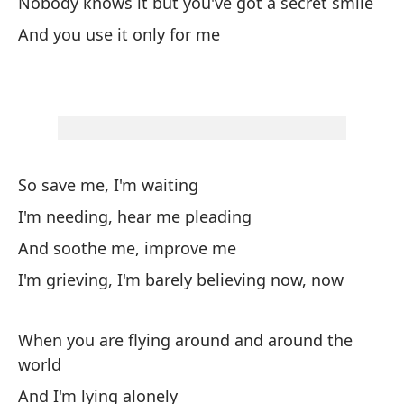
Nobody knows it but you've got a secret smile
El
And you use it only for me
Re
Es
I'
Pe
So save me, I'm waiting
I'm needing, hear me pleading
Bu
And soothe me, improve me
Na
I'm grieving, I'm barely believing now, now
No
When you are flying around and around the
Y 
world
And I'm lying alonely