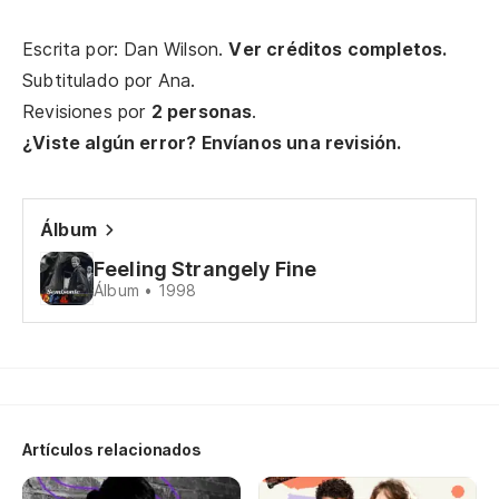
Y 
Escrita por: Dan Wilson.
Ver créditos completos.
Subtitulado por
Ana
.
Na
Revisiones por
2 personas
.
No
¿Viste algún error? Envíanos una revisión.
Y 
Álbum
Na
Feeling Strangely Fine
Álbum • 1998
No
Y 
As
Artículos relacionados