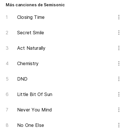
Na
Más canciones de Semisonic
No
Closing Time
Na
Secret Smile
No
Act Naturally
Na
No
Chemistry
Na
DND
No
Little Bit Of Sun
Na
No
Never You Mind
Na
No One Else