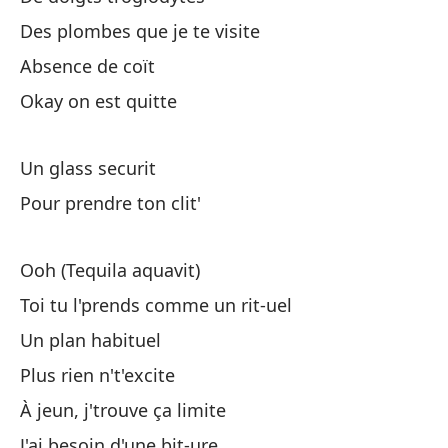
Pe
Des plombes que je te visite
Absence de coït
Ma
Okay on est quitte
Sa
Un glass securit
Un
Pour prendre ton clit'
Pa
Ooh (Tequila aquavit)
Toi tu l'prends comme un rit-uel
Un plan habituel
Plus rien n't'excite
À jeun, j'trouve ça limite
¿C
J'ai besoin d'une bit-ure