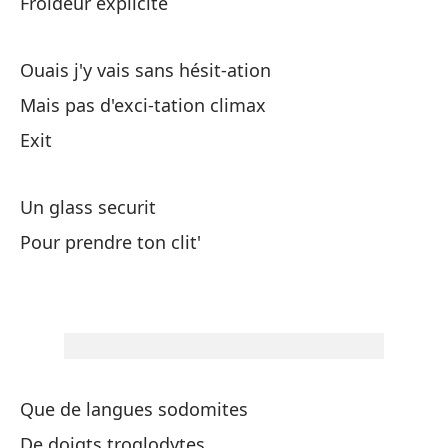
Froideur explicite
De
Ouais j'y vais sans hésit-ation
Pr
Mais pas d'exci-tation climax
Exit
Un
Un glass securit
Pa
Pour prendre ton clit'
Es
Fr
Que de langues sodomites
Sí
De doigts troglodytes