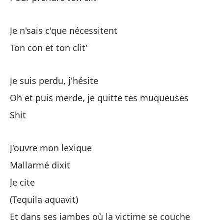
Oo
Je n'sais c'que nécessitent
Lo
Ton con et ton clit'
To
Je suis perdu, j'hésite
Un
Oh et puis merde, je quitte tes muqueuses
Ya
Shit
Co
J'ouvre mon lexique
lí
Mallarmé dixit
À 
Je cite
Ne
(Tequila aquavit)
Et dans ses jambes où la victime se couche