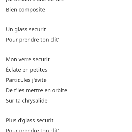
Qu
Bien composite
De
Un glass securit
Te
Pour prendre ton clit'
De
Mon verre securit
Au
Éclate en petites
Bu
Particules j'évite
De t'les mettre en orbite
Sur ta chrysalide
Un
Pa
Plus d'glass securit
Pour prendre ton clit'