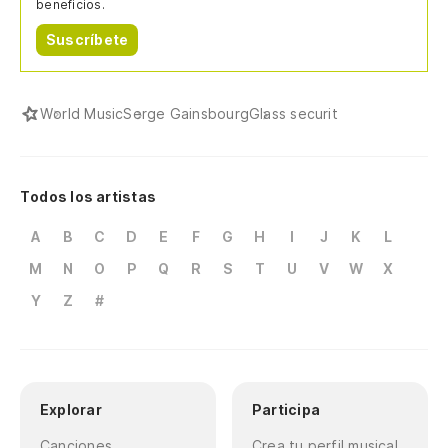
beneficios.
Suscríbete
World Music
Serge Gainsbourg
Glass securit
Todos los artistas
A
B
C
D
E
F
G
H
I
J
K
L
M
N
O
P
Q
R
S
T
U
V
W
X
Y
Z
#
Explorar
Participa
Canciones
Crea tu perfil musical