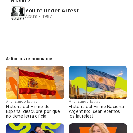
Álbum
En
You're Under Arrest
Álbum • 1987
Má
Pa
Artículos relacionados
No
Tu
Analizando letras
Analizando letras
Es
Historia del Himno de
Historia del Himno Nacional
España: descubre por qué
Argentino: ¡sean eternos
Je
no tiene letra oficial
los laureles!
Ah