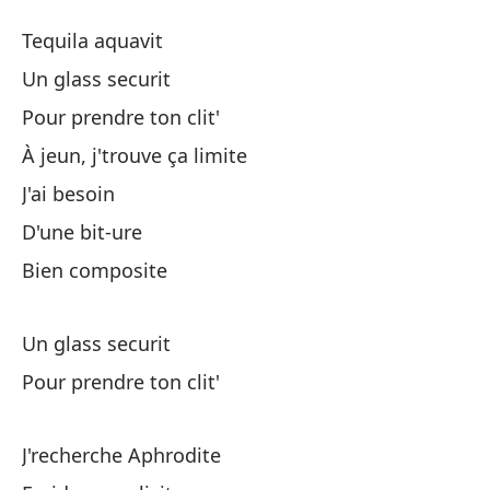
Vi
Tequila aquavit
Gl
Un glass securit
Pour prendre ton clit'
Te
À jeun, j'trouve ça limite
Un
J'ai besoin
D'une bit-ure
Pa
Bien composite
Co
Un glass securit
lí
Pour prendre ton clit'
À 
Ne
J'recherche Aphrodite