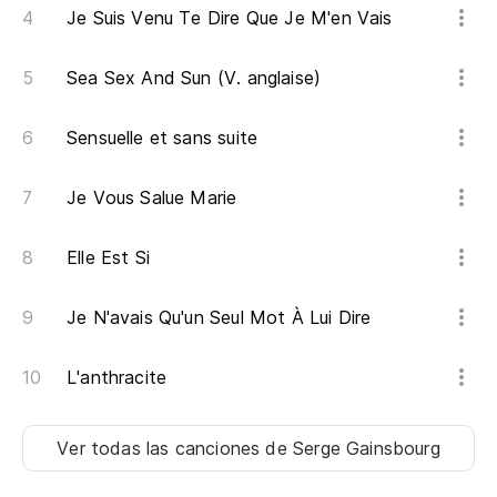
Je Suis Venu Te Dire Que Je M'en Vais
Le
de
Sea Sex And Sun (V. anglaise)
Le
Sensuelle et sans suite
El
S'
Je Vous Salue Marie
Pá
Elle Est Si
Pâ
Je N'avais Qu'un Seul Mot À Lui Dire
L'anthracite
Ver todas las canciones
de Serge Gainsbourg