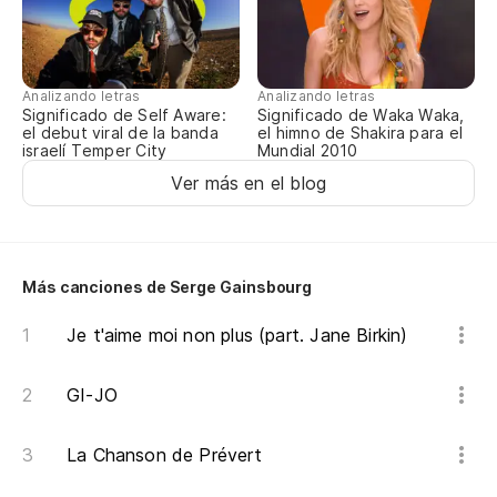
Oh
Mi
Analizando letras
Analizando letras
Significado de Self Aware:
Significado de Waka Waka,
el debut viral de la banda
el himno de Shakira para el
israelí Temper City
Mundial 2010
Ab
Ver más en el blog
Ma
Más canciones de Serge Gainsbourg
Ci
Je t'aime moi non plus (part. Jane Birkin)
(A
GI-JO
Y 
La Chanson de Prévert
Et