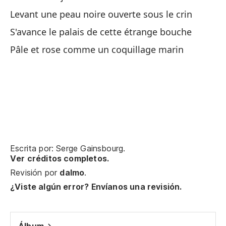
Pr
Levant une peau noire ouverte sous le crin
S'avance le palais de cette étrange bouche
Un
Pâle et rose comme un coquillage marin
Pa
Mi
Es
Escrita por: Serge Gainsbourg.
Ver créditos completos.
Pa
Revisión por
dalmo
.
¿Viste algún error? Envíanos una revisión.
Pa