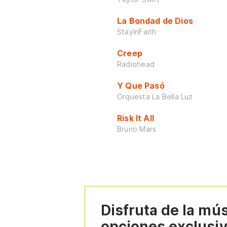
La Bondad de Dios
StayInFaith
Creep
Radiohead
Y Que Pasó
Orquesta La Bella Luz
Risk It All
Bruno Mars
Disfruta de la mú
opciones exclusi