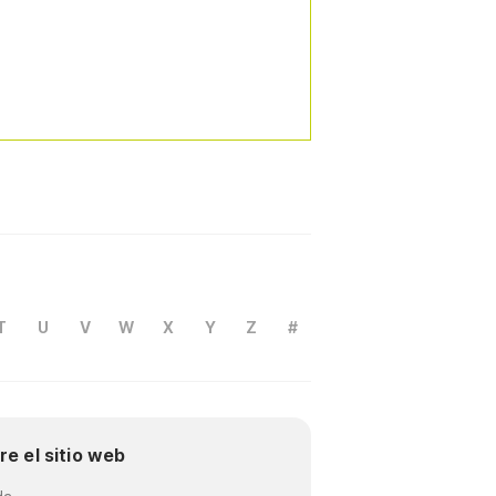
T
U
V
W
X
Y
Z
#
re el sitio web