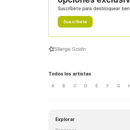
Suscríbete para desbloquear bene
Suscríbete
S
Sergei Goidin
Todos los artistas
A
B
C
D
E
F
G
Explorar