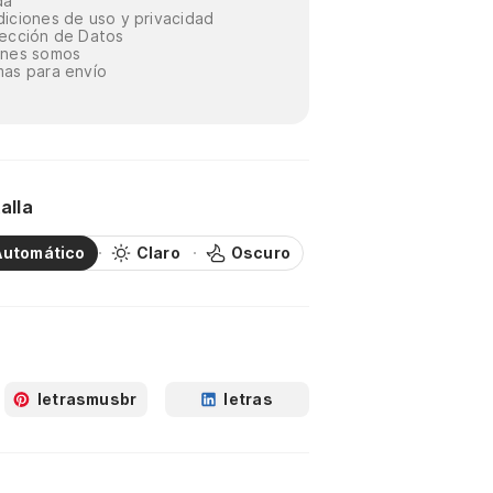
da
iciones de uso y privacidad
ección de Datos
énes somos
as para envío
alla
Automático
Claro
Oscuro
letrasmusbr
letras