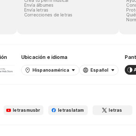
Crea tu perfil musical
Ayu
Envía álbumes
Cond
Envía letras
Prot
Correcciones de letras
Qui
Norm
ión
Ubicación e idioma
Pant
Hispanoamérica
Español
letrasmusbr
letraslatam
letras