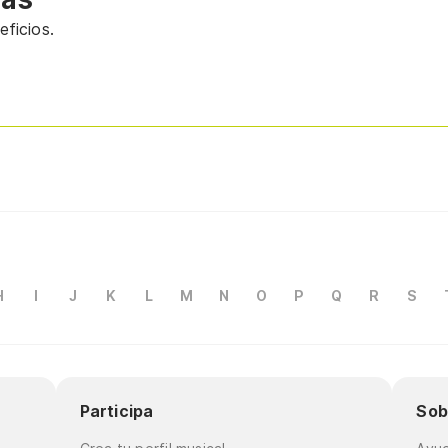
ficios.
H
I
J
K
L
M
N
O
P
Q
R
S
Participa
Sob