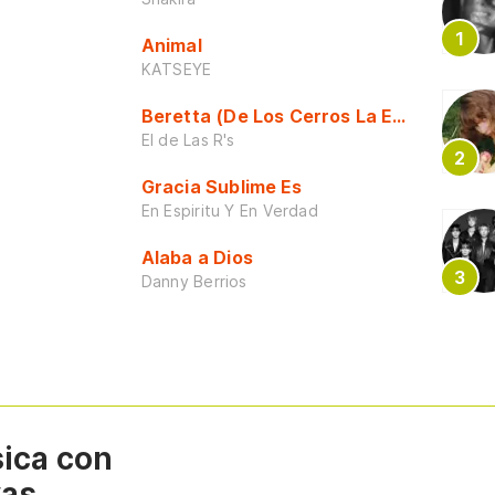
Animal
KATSEYE
Beretta (De Los Cerros La Escuela)
El de Las R's
Gracia Sublime Es
En Espiritu Y En Verdad
Alaba a Dios
Danny Berrios
sica con
vas