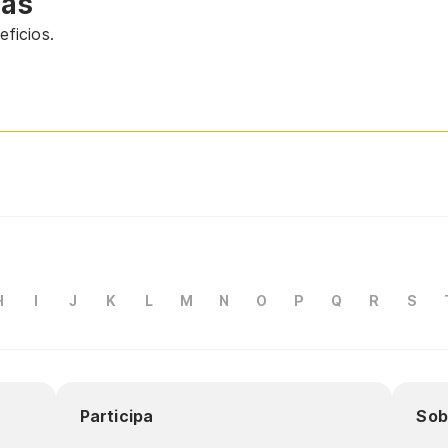
vas
ficios.
H
I
J
K
L
M
N
O
P
Q
R
S
Participa
Sob