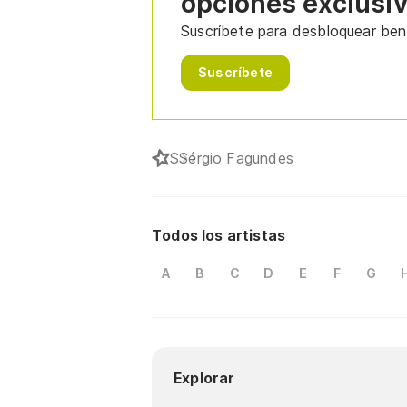
opciones exclusi
Suscríbete para desbloquear bene
Suscríbete
S
Sérgio Fagundes
Todos los artistas
A
B
C
D
E
F
G
Explorar