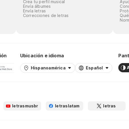
Crea tu perfil musical
Ayu
Envía álbumes
Cond
Envía letras
Prot
Correcciones de letras
Qui
Norm
ión
Ubicación e idioma
Pant
Hispanoamérica
Español
letrasmusbr
letraslatam
letras