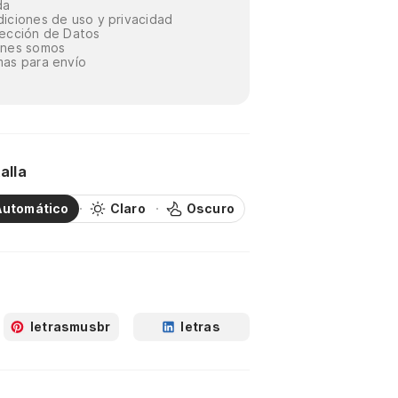
da
iciones de uso y privacidad
ección de Datos
énes somos
as para envío
alla
Automático
Claro
Oscuro
letrasmusbr
letras