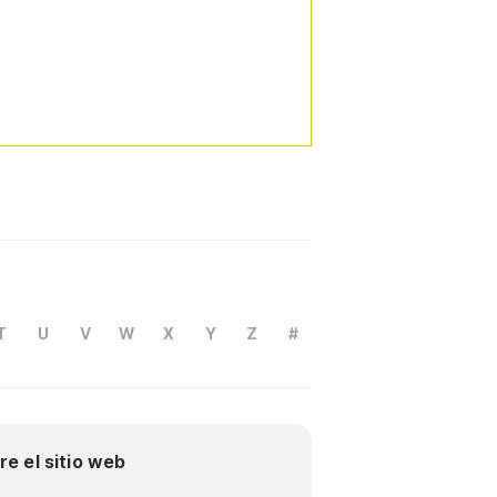
T
U
V
W
X
Y
Z
#
re el sitio web