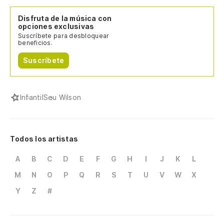
Disfruta de la música con
opciones exclusivas
Suscríbete para desbloquear
beneficios.
Suscríbete
Infantil
Seu Wilson
Todos los artistas
A
B
C
D
E
F
G
H
I
J
K
L
M
N
O
P
Q
R
S
T
U
V
W
X
Y
Z
#