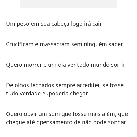
Lo
Qu
Um peso em sua cabeça logo irá cair
Co
fu
Crucificam e massacram sem ninguém saber
Qu
qu
Quero morrer e um dia ver todo mundo sorrir
so
De olhos fechados sempre acreditei, se fosse
La
tudo verdade eupoderia chegar
Ha
Un
Quero ouvir um som que fosse mais além, que
chegue até opensamento de não pode sonhar
Ah
Mo