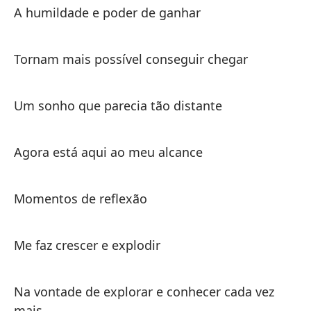
A humildade e poder de ganhar
Me
En
Tornam mais possível conseguir chegar
m
Es
Um sonho que parecia tão distante
Nu
Es
su
Agora está aqui ao meu alcance
Co
Momentos de reflexão
fu
Qu
Me faz crescer e explodir
qu
pu
Na vontade de explorar e conhecer cada vez
mais