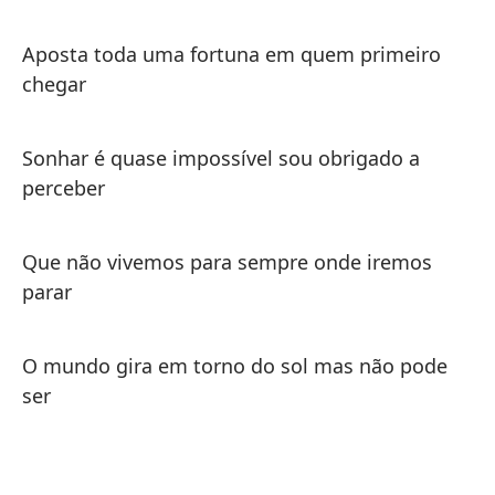
Aposta toda uma fortuna em quem primeiro
chegar
La
qu
Sonhar é quase impossível sou obrigado a
Ap
perceber
pr
So
da
Que não vivemos para sempre onde iremos
parar
Qu
te
O mundo gira em torno do sol mas não pode
ser
El
se
Un