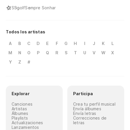
S
Sgolf
Sempre Sonhar
Todos los artistas
A
B
C
D
E
F
G
H
I
J
K
L
M
N
O
P
Q
R
S
T
U
V
W
X
Y
Z
#
Explorar
Participa
Canciones
Crea tu perfil musical
Artistas
Envía álbumes
Álbumes
Envía letras
Playlists
Correcciones de
Actualizaciones
letras
Lanzamientos