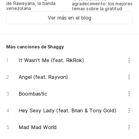
de Rawayana, la banda
agradecimiento: los mejores
be
venezolana
temas sobre la gratitud
fu
Ver más en el blog
No
bo
Ah
Más canciones de Shaggy
no
It Wasn't Me (feat. RikRok)
No
th
Angel (feat. Rayvon)
[2
Boombastic
Hey Sexy Lady (feat. Brian & Tony Gold)
[S
Mad Mad World
Oy