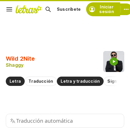
Iniciar
Suscríbete
sesión
Copiar fragmento
Copiar toda la letra
Wild 2Nite
Practicar la pronunciación de
Shaggy
Comentar sobre este fragmento
Letra
Traducción
Letra y traducción
Significad
Traducción automática