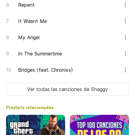
Repent
Sí
It Wasnt Me
Cu
My Angel
Wh
In The Summertime
Cu
su
Bridges (feat. Chronixx)
Wh
up
Ver todas las canciones
de Shaggy
Me
n
Playlists relacionadas
Me
Du