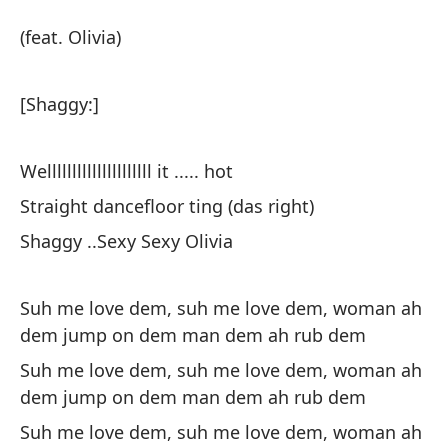
Wi
(feat. Olivia)
Wi
[Shaggy:]
(h
Welllllllllllllllllllll it ..... hot
[S
Straight dancefloor ting (das right)
Shaggy ..Sexy Sexy Olivia
¡Q
Suh me love dem, suh me love dem, woman ah
Ti
dem jump on dem man dem ah rub dem
St
Suh me love dem, suh me love dem, woman ah
dem jump on dem man dem ah rub dem
pe
Suh me love dem, suh me love dem, woman ah