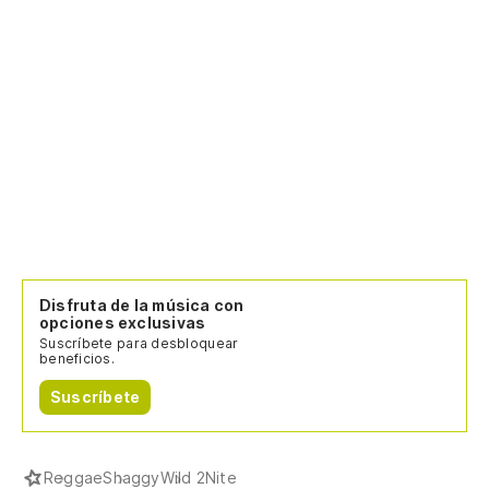
gr
Su
de
Su
ju
Su
de
de
Disfruta de la música con
Su
opciones exclusivas
ju
Suscríbete para desbloquear
beneficios.
Su
Suscríbete
de
Su
Reggae
Shaggy
Wild 2Nite