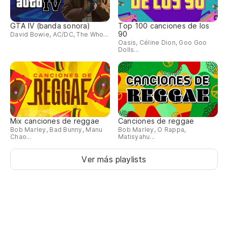
Sw
GTA IV (banda sonora)
Top 100 canciones de los
90
David Bowie, AC/DC, The Who...
Yu
Oasis, Céline Dion, Goo Goo
Dolls...
Yu
Be
sl
Be
Mix canciones de reggae
Canciones de reggae
Bob Marley, Bad Bunny, Manu
Bob Marley, O Rappa,
Chao...
Matisyahu...
Re
Ver más playlists
Re
Mu
cr
Wo