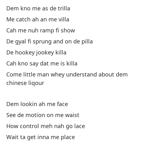
Dem kno me as de trilla
Di
Me catch ah an me villa
Te
Cah me nuh ramp fi show
Có
De gyal fi sprung and on de pilla
De hookey jookey killa
Ho
Cah kno say dat me is killa
El
Come little man whey understand about dem
Bl
chinese liqour
Sh
Bu
Dem lookin ah me face
See de motion on me waist
We
How control meh nah go lace
[O
Wait ta get inna me place