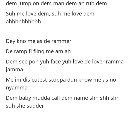
dem jump on dem man dem ah rub dem
Su
Suh me love dem, suh me love dem,
de
ahhhhhhhhhh
Su
ju
Dey kno me as de rammer
Su
De ramp fi fling me am ah
de
Dem see pon yuh face yuh love de lover ramma
Su
jamma
ju
Me im dis cutest stoppa dun know me as no
nyamma
Su
Dem baby mudda call dem name shh shh shh
de
suh she sudder
Su
ju
Su