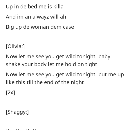
Up in de bed me is killa
Ah
And im an alwayz will ah
be
Big up de woman dem case
fu
No
bo
[Olivia:]
Now let me see you get wild tonight, baby
Ah
shake your body let me hold on tight
no
Now let me see you get wild tonight, put me up
No
like this till the end of the night
th
[2x]
[2
[Shaggy:]
[S