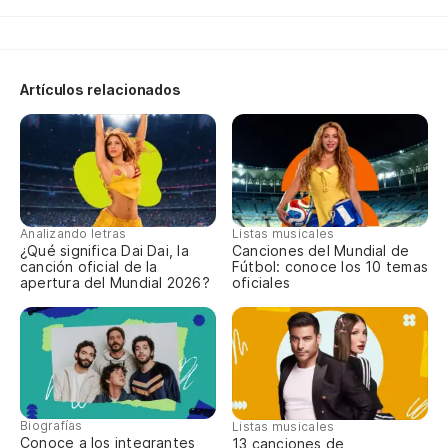
Es
Wa
Artículos relacionados
Ar
Up
Y 
Analizando letras
Listas musicales
¿Qué significa Dai Dai, la
Canciones del Mundial de
canción oficial de la
Fútbol: conoce los 10 temas
Bi
apertura del Mundial 2026?
oficiales
Bi
[O
Biografías
Listas musicales
Ah
Conoce a los integrantes
13 canciones de