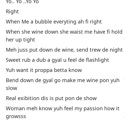
Yo.. Yo ..Yo Yo
Right
Su
de
When Me a bubble everyting ah fi right
Su
When she wine down she waist me have fi hold
ju
her up tight
Meh juss put down de wine, send trew de night
Su
de
Sweet rub a dub a gyal u feel de flashlight
Su
Yuh want it proppa betta know
ju
Bend down de gyal go make me wine pon yuh
slow
Su
de
Real exibition dis is put pon de show
Su
Woman meh know yuh feel my passion how it
ju
growsss
Su