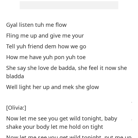
a
Su
Gyal listen tuh me flow
Fling me up and give me your
D
Tell yuh friend dem how we go
De
How me have yuh pon yuh toe
De
She say she love de badda, she feel it now she
De
bladda
Well light her up and mek she glow
De
j
[Olivia:]
De
j
Now let me see you get wild tonight, baby
shake your body let me hold on tight
Me
Now let me see you get wild tonight, put me up