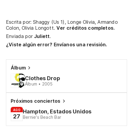
Ca
Ca
Escrita por: Shaggy (Us 1), Longe Olivia, Armando
Colon, Olivia Longott.
Ver créditos completos.
Ve
Enviada por
Juliett
.
de
¿Viste algún error? Envíanos una revisión.
Co
li
Álbum
De
Clothes Drop
Álbum • 2005
Ve
Próximos conciertos
Se
AGO
Hampton, Estados Unidos
27
Bernie's Beach Bar
Có
Ho