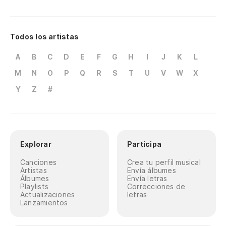
ju
Su
Todos los artistas
a
Su
A
B
C
D
E
F
G
H
I
J
K
L
M
N
O
P
Q
R
S
T
U
V
W
X
Y
Z
#
[O
[Ol
Explorar
Participa
Canciones
Crea tu perfil musical
Artistas
Envía álbumes
Álbumes
Envía letras
Playlists
Correcciones de
Actualizaciones
letras
Lanzamientos