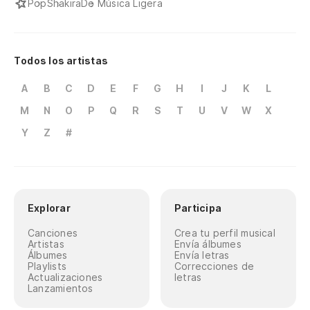
Pop
Shakira
De Música Ligera
Todos los artistas
A
B
C
D
E
F
G
H
I
J
K
L
M
N
O
P
Q
R
S
T
U
V
W
X
Y
Z
#
Explorar
Participa
Canciones
Crea tu perfil musical
Artistas
Envía álbumes
Álbumes
Envía letras
Playlists
Correcciones de
Actualizaciones
letras
Lanzamientos