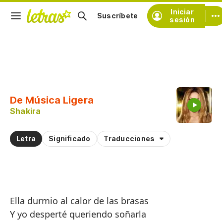
Iniciar
Suscríbete
sesión
Copiar fragmento
Copiar toda la letra
De Música Ligera
Practicar la pronunciación de
Shakira
Comentar sobre este fragmento
Letra
Significado
Traducciones
Ella durmio al calor de las brasas
Y yo desperté queriendo soñarla