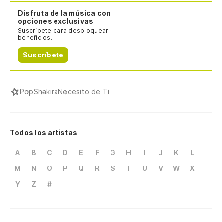
Disfruta de la música con
opciones exclusivas
Suscríbete para desbloquear
beneficios.
Suscríbete
Pop
Shakira
Necesito de Ti
Todos los artistas
A
B
C
D
E
F
G
H
I
J
K
L
M
N
O
P
Q
R
S
T
U
V
W
X
Y
Z
#