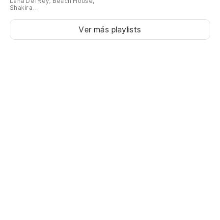
Lana Del Rey, Beach House,
Shakira…
Ver más playlists