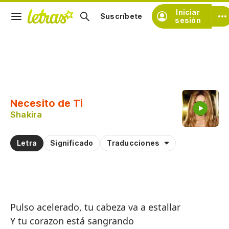
Iniciar
Suscríbete
sesión
Copiar fragmento
Copiar toda la letra
Necesito de Ti
Practicar la pronunciación de
Shakira
Comentar sobre este fragmento
Letra
Significado
Traducciones
Pulso acelerado, tu cabeza va a estallar
Y tu corazon está sangrando