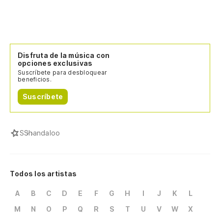
Disfruta de la música con
opciones exclusivas
Suscríbete para desbloquear
beneficios.
Suscríbete
S
Shandaloo
Todos los artistas
A
B
C
D
E
F
G
H
I
J
K
L
M
N
O
P
Q
R
S
T
U
V
W
X