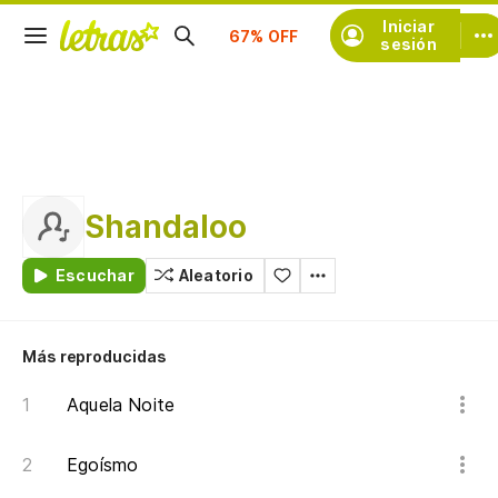
Suscríbete
Iniciar
sesión
Shandaloo
Escuchar
Aleatorio
Más reproducidas
Aquela Noite
Egoísmo