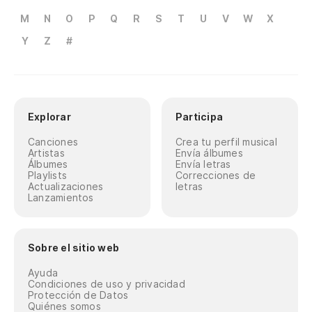
M
N
O
P
Q
R
S
T
U
V
W
X
Y
Z
#
Explorar
Participa
Canciones
Crea tu perfil musical
Artistas
Envía álbumes
Álbumes
Envía letras
Playlists
Correcciones de
Actualizaciones
letras
Lanzamientos
Sobre el sitio web
Ayuda
Condiciones de uso y privacidad
Protección de Datos
Quiénes somos