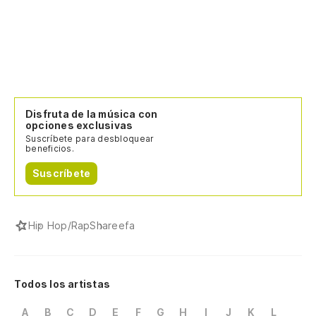
Disfruta de la música con
opciones exclusivas
Suscríbete para desbloquear
beneficios.
Suscríbete
Hip Hop/Rap
Shareefa
Todos los artistas
A
B
C
D
E
F
G
H
I
J
K
L