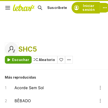
Iniciar
Suscríbete
sesión
SHC5
Escuchar
Aleatorio
Más reproducidas
Acorde Sem Sol
BÊBADO