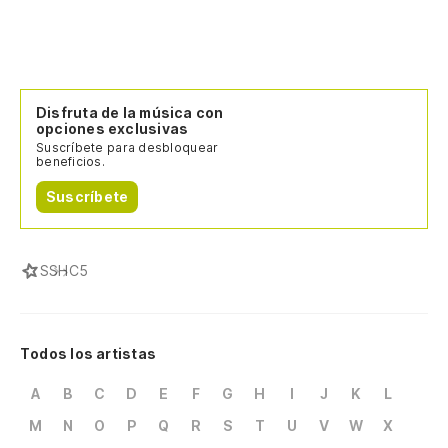
Disfruta de la música con
opciones exclusivas
Suscríbete para desbloquear
beneficios.
Suscríbete
S
SHC5
Todos los artistas
A
B
C
D
E
F
G
H
I
J
K
L
M
N
O
P
Q
R
S
T
U
V
W
X