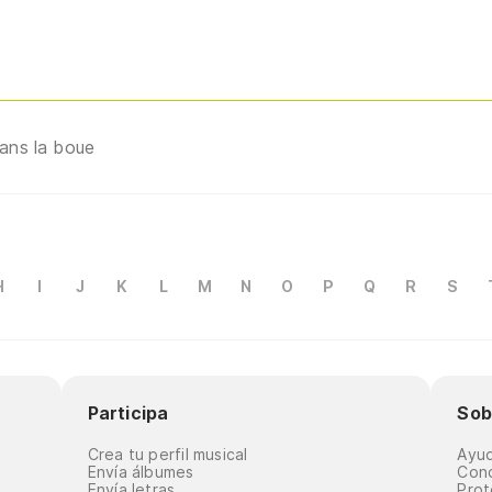
dans la boue
H
I
J
K
L
M
N
O
P
Q
R
S
Participa
Sob
Crea tu perfil musical
Ayu
Envía álbumes
Cond
Envía letras
Prot