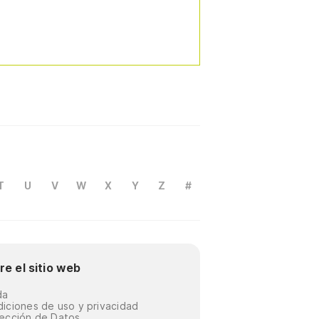
T
U
V
W
X
Y
Z
#
re el sitio web
da
iciones de uso y privacidad
ección de Datos