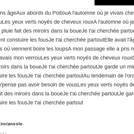
ans âgeAux abords du PoitouA l'automne où je vivais chez
uLes yeux verts noyés de cheveux rouxA l'automne où je
luie fait des miroirs dans la boueJe t'ai cherchée par
 constuire les fousJe t'ai cherchée partoutElle avait 
res où viennent boire les loupsA mon passage elle a pris
j'avais mon verrouLes yeux verts noyés de cheveux rouxD
roirs dans la boueJe t'ai cherchée partoutJe garde un m
e les fousJe t'ai cherchée partoutAu lendemain de l'or
n'pense pas avoir besoin de vousLes yeux verts noyés d
it des miroirs dans la boueJe t'ai cherchée partoutJe g
e les fousJe t'ai cherchée partout
Envíanoslo.