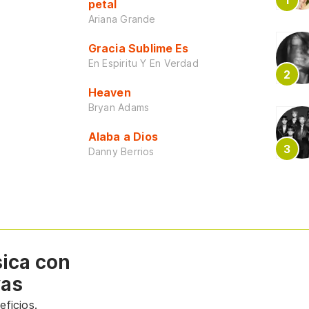
petal
Ariana Grande
Gracia Sublime Es
En Espiritu Y En Verdad
Heaven
Bryan Adams
Alaba a Dios
Danny Berrios
sica con
vas
ficios.