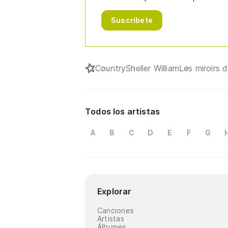
Suscríbete
Country
Sheller William
Les miroirs 
Todos los artistas
A
B
C
D
E
F
G
Explorar
Canciones
Artistas
Álbumes