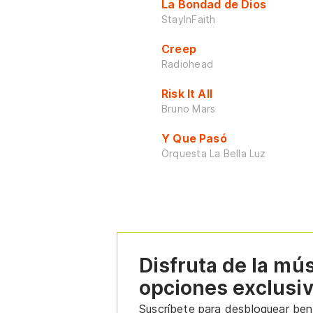
La Bondad de Dios
StayInFaith
Creep
Radiohead
Risk It All
Bruno Mars
Y Que Pasó
Orquesta La Bella Luz
Disfruta de la mú
opciones exclusi
Suscríbete para desbloquear bene