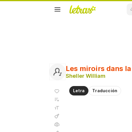
Les miroirs dans l
Sheller William
Agregar
Letra
Traducción
a
Agregar
favoritos
a
Tamaño
playlist
de la
fuente
Acordes
Imprimir