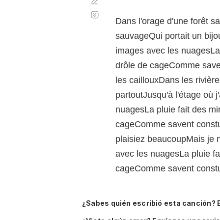
Corregir
Desplazamiento
automático
Dans l'orage d'une forêt s
sauvageQui portait un bijo
images avec les nuagesLa p
drôle de cageComme savent
les caillouxDans les riviè
partoutJusqu'à l'étage où 
nuagesLa pluie fait des mi
cageComme savent constuir
plaisiez beaucoupMais je 
avec les nuagesLa pluie fa
cageComme savent constuir
¿Sabes quién escribió esta canción? 