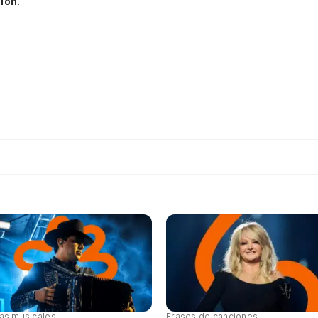
ión.
tas musicales
Frases de canciones