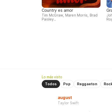
Country es amor
Gr
Tim McGraw, Maren Morris, Brad
Joh
Paisley..
Rog
Lo más visto
Todos
Pop
Reggaeton
Roc
august
Taylor Swift