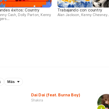
andes éxitos: Country
Trabajando con country
nny Cash, Dolly Parton, Kenny
Alan Jackson, Kenny Chesney..
ers...
k
Más
Dai Dai (feat. Burna Boy)
Shakira