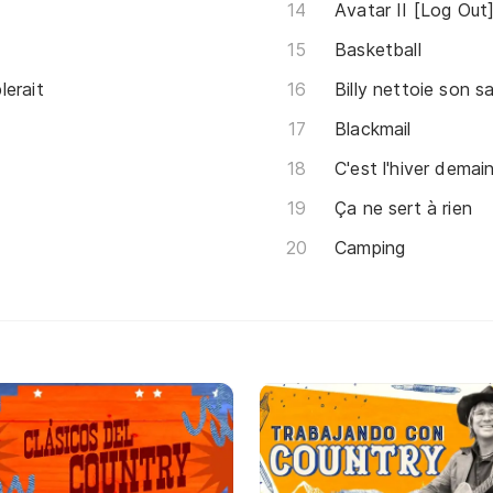
Avatar II [Log Out
Basketball
lerait
Billy nettoie son 
Blackmail
C'est l'hiver demai
Ça ne sert à rien
Camping