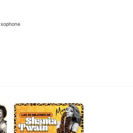
]
saxophone
n