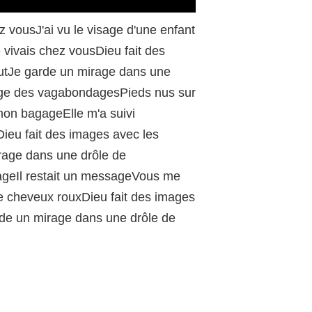
/
 vousJ'ai vu le visage d'une enfant
 vivais chez vousDieu fait des
toutJe garde un mirage dans une
l'âge des vagabondagesPieds nus sur
 mon bagageElle m'a suivi
ieu fait des images avec les
irage dans une drôle de
ageIl restait un messageVous me
e cheveux rouxDieu fait des images
arde un mirage dans une drôle de