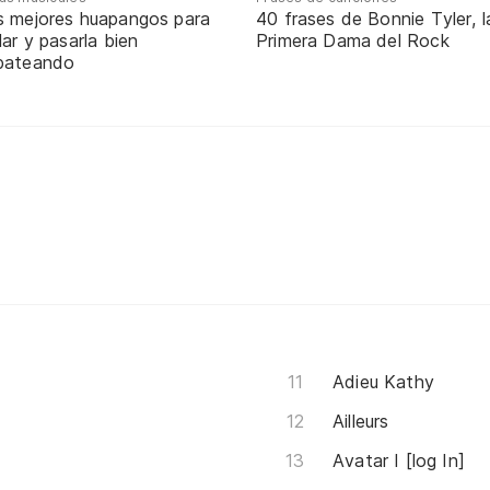
s mejores huapangos para
40 frases de Bonnie Tyler, l
lar y pasarla bien
Primera Dama del Rock
pateando
Adieu Kathy
Ailleurs
Avatar I [log In]