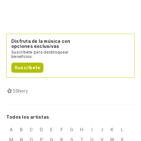
Disfruta de la música con
opciones exclusivas
Suscríbete para desbloquear
beneficios.
Suscríbete
S
Shery
Todos los artistas
A
B
C
D
E
F
G
H
I
J
K
L
M
N
O
P
Q
R
S
T
U
V
W
X